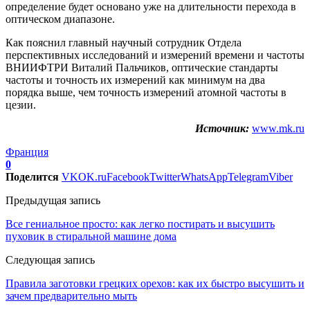
определение будет основано уже на длительности перехода в
оптическом диапазоне.
Как пояснил главный научный сотрудник Отдела
перспективных исследований и измерений времени и частоты
ВНИИФТРИ Виталий Пальчиков, оптические стандарты
частоты и точность их измерений как минимум на два
порядка выше, чем точность измерений атомной частоты в
цезии.
Источник:
www.mk.ru
Франция
0
Поделится
VK
OK.ru
Facebook
Twitter
WhatsApp
Telegram
Viber
Предыдущая запись
Все гениальное просто: как легко постирать и высушить
пуховик в стиральной машине дома
Следующая запись
Правила заготовки грецких орехов: как их быстро высушить и
зачем предварительно мыть