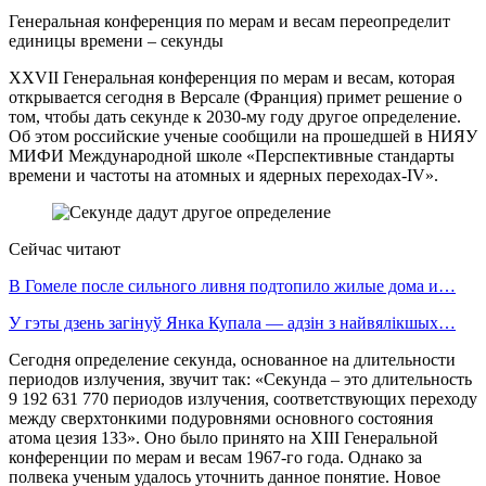
Генеральная конференция по мерам и весам переопределит
единицы времени – секунды
XXVII Генеральная конференция по мерам и весам, которая
открывается сегодня в Версале (Франция) примет решение о
том, чтобы дать секунде к 2030-му году другое определение.
Об этом российские ученые сообщили на прошедшей в НИЯУ
МИФИ Международной школе «Перспективные стандарты
времени и частоты на атомных и ядерных переходах-IV».
Сейчас читают
В Гомеле после сильного ливня подтопило жилые дома и…
У гэты дзень загінуў Янка Купала — адзін з найвялікшых…
Сегодня определение секунда, основанное на длительности
периодов излучения, звучит так: «Секунда – это длительность
9 192 631 770 периодов излучения, соответствующих переходу
между сверхтонкими подуровнями основного состояния
атома цезия 133». Оно было принято на XIII Генеральной
конференции по мерам и весам 1967-го года. Однако за
полвека ученым удалось уточнить данное понятие. Новое