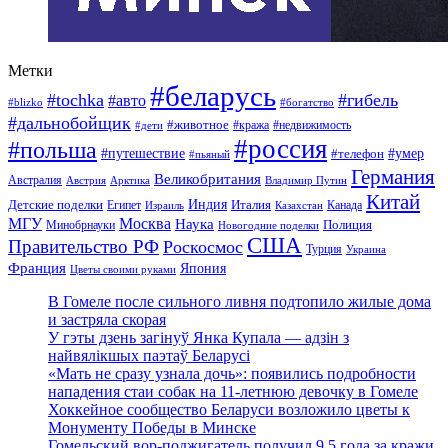
Метки
#беларусь
#tochka
#гибель
#авто
#blizko
#богатство
#дальнобойщик
#животное
#кража
#недвижимость
#дети
#россия
#польша
#путешествие
#умер
#телефон
#пьяный
Германия
Великобритания
Австралия
Австрия
Арктика
Владимир Путин
Китай
Детские поделки
Индия
Египет
Италия
Канада
Израиль
Казахстан
МГУ
Москва
Наука
Полиция
Минобрнауки
Новогодние поделки
США
Правительство РФ
Роскосмос
Турция
Украина
Франция
Япония
Цветы своими руками
В Гомеле после сильного ливня подтопило жилые дома
и застряла скорая
У гэты дзень загінуў Янка Купала — адзін з
найвялікшых паэтаў Беларусі
«Мать не сразу узнала дочь»: появились подробности
нападения стаи собак на 11-летнюю девочку в Гомеле
Хоккейное сообщество Беларуси возложило цветы к
Монументу Победы в Минске
Гомельский вор-поджигатель получил 9,5 года за кражи