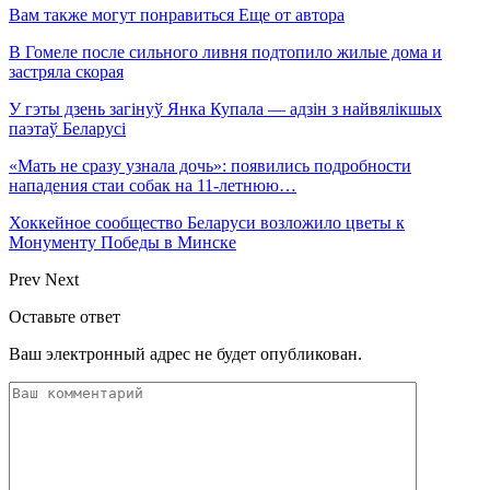
Вам также могут понравиться
Еще от автора
В Гомеле после сильного ливня подтопило жилые дома и
застряла скорая
У гэты дзень загінуў Янка Купала — адзін з найвялікшых
паэтаў Беларусі
«Мать не сразу узнала дочь»: появились подробности
нападения стаи собак на 11-летнюю…
Хоккейное сообщество Беларуси возложило цветы к
Монументу Победы в Минске
Prev
Next
Оставьте ответ
Ваш электронный адрес не будет опубликован.