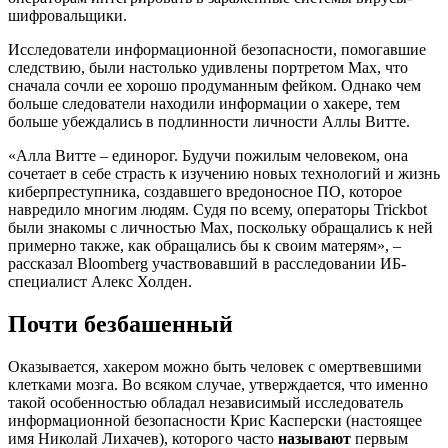
шифровальщики.
Исследователи информационной безопасности, помогавшие
следствию, были настолько удивлены портретом Max, что
сначала сочли ее хорошо продуманным фейком. Однако чем
больше следователи находили информации о хакере, тем
больше убеждались в подлинности личности Аллы Витте.
«Алла Витте – единорог. Будучи пожилым человеком, она
сочетает в себе страсть к изучению новых технологий и жизнь
киберпреступника, создавшего вредоносное ПО, которое
навредило многим людям. Судя по всему, операторы Trickbot
были знакомы с личностью Max, поскольку обращались к ней
примерно также, как обращались бы к своим матерям», –
рассказал Bloomberg участвовавший в расследовании ИБ-
специалист Алекс Холден.
Почти безбашенный
Оказывается, хакером можно быть человек с омертвевшими
клетками мозга. Во всяком случае, утверждается, что именно
такой особенностью обладал независимый исследователь
информационной безопасности Крис Касперски (настоящее
имя Николай Лихачев), которого часто
называют
первым