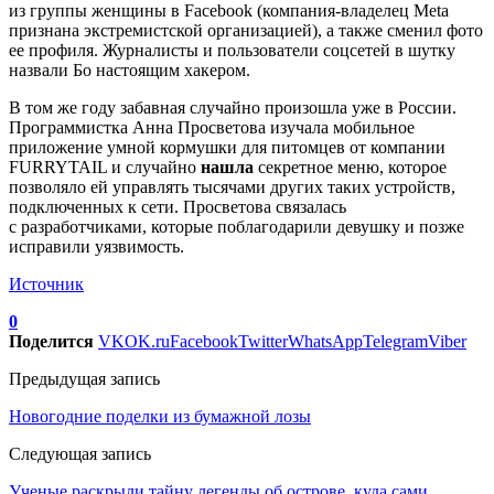
из группы женщины в Facebook (компания-владелец Meta
признана экстремистской организацией), а также сменил фото
ее профиля. Журналисты и пользователи соцсетей в шутку
назвали Бо настоящим хакером.
В том же году забавная случайно произошла уже в России.
Программистка Анна Просветова изучала мобильное
приложение умной кормушки для питомцев от компании
FURRYTAIL и случайно
нашла
секретное меню, которое
позволяло ей управлять тысячами других таких устройств,
подключенных к сети. Просветова связалась
с разработчиками, которые поблагодарили девушку и позже
исправили уязвимость.
Источник
0
Поделится
VK
OK.ru
Facebook
Twitter
WhatsApp
Telegram
Viber
Предыдущая запись
Новогодние поделки из бумажной лозы
Следующая запись
Ученые раскрыли тайну легенды об острове, куда сами