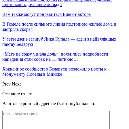
приплыли одичавшие лошади
Вам также могут понравиться
Еще от автора
В Гомеле после сильного ливня подтопило жилые дома и
застряла скорая
У гэты дзень загінуў Янка Купала — адзін з найвялікшых
паэтаў Беларусі
«Мать не сразу узнала дочь»: появились подробности
нападения стаи собак на 11-летнюю…
Хоккейное сообщество Беларуси возложило цветы к
Монументу Победы в Минске
Prev
Next
Оставьте ответ
Ваш электронный адрес не будет опубликован.