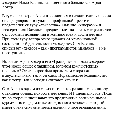
хэкеров» Илью Васильева, известного больше как Арви
Хэкер.
В тусовке хакеров Арви прославился в начале нулевых, когда
стал регулярно выступать в профильной прессе и
представляться гуру «хэкерства». Именно «хэкерами» и
«хэкерством» Васильев предпочитает называть специалистов
с глубокими познаниями в компьютерах и софта для них.
При этом гуру всегда открещивался от криминальной
составляющей деятельности «хэкеров». Сам Васильев
описывает «хэкеров» как «программистов-маньяков», а не
преступников.
Имеет ли Арви Хэкер и его «Гражданская школа хэкеров»
что-нибудь общее с хакингом, взломом компьютерных
программ? Этот вопрос был предметом спора как
в двухтысячных, так и сегодня. Подавляющее большинство,
как и тогда, так и сегодня считают, что нет.
Сам Арви в одном из своих интервью
сравнил
свою школу
с секцией боевых искусств для юных ИТ-специалистов. Люди
же со стороны
называют
это предприятие расширенными
курсами по информатике от одиозного человека, который
имеет очень смутные представления о программировании.