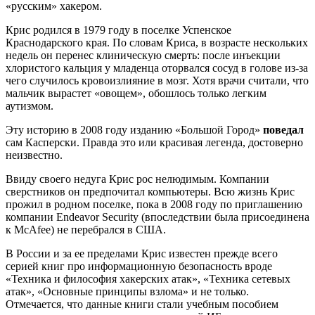
«русским» хакером.
Крис родился в 1979 году в поселке Успенское
Краснодарского края. По словам Криса, в возрасте нескольких
недель он перенес клиническую смерть: после инъекции
хлористого кальция у младенца оторвался сосуд в голове из-за
чего случилось кровоизлияние в мозг. Хотя врачи считали, что
мальчик вырастет «овощем», обошлось только легким
аутизмом.
Эту историю в 2008 году изданию «Большой Город»
поведал
сам Касперски. Правда это или красивая легенда, достоверно
неизвестно.
Ввиду своего недуга Крис рос нелюдимым. Компании
сверстников он предпочитал компьютеры. Всю жизнь Крис
прожил в родном поселке, пока в 2008 году по приглашению
компании Endeavor Security (впоследствии была присоединена
к McAfee) не перебрался в США.
В России и за ее пределами Крис известен прежде всего
серией книг про информационную безопасность вроде
«Техника и философия хакерских атак», «Техника сетевых
атак», «Основные принципы взлома» и не только.
Отмечается, что данные книги стали учебным пособием