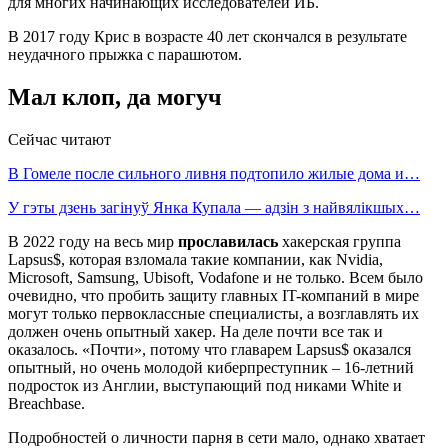
для многих начинающих исследователей ИБ.
В 2017 году Крис в возрасте 40 лет скончался в результате
неудачного прыжка с парашютом.
Мал клоп, да могуч
Сейчас читают
В Гомеле после сильного ливня подтопило жилые дома и…
У гэты дзень загінуў Янка Купала — адзін з найвялікшых…
В 2022 году на весь мир
прославилась
хакерская группа
Lapsus$, которая взломала такие компании, как Nvidia,
Microsoft, Samsung, Ubisoft, Vodafone и не только. Всем было
очевидно, что пробить защиту главных IT-компаний в мире
могут только первоклассные специалисты, а возглавлять их
должен очень опытный хакер. На деле почти все так и
оказалось. «Почти», потому что главарем Lapsus$ оказался
опытный, но очень молодой киберпреступник – 16-летний
подросток из Англии, выступающий под никами White и
Breachbase.
Подробностей о личности парня в сети мало, однако хватает