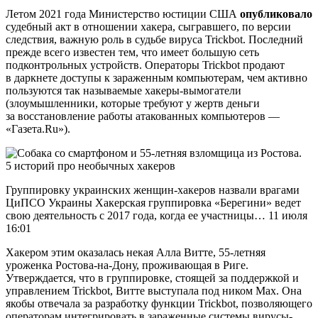
Летом 2021 года Министерство юстиции США
опубликовало
судебный акт в отношении хакера, сыгравшего, по версии
следствия, важную роль в судьбе вируса Trickbot. Последний
прежде всего известен тем, что имеет большую сеть
подконтрольных устройств. Операторы Trickbot продают
в даркнете доступы к зараженным компьютерам, чем активно
пользуются так называемые хакеры-вымогатели
(злоумышленники, которые требуют у жертв деньги
за восстановление работы атакованных компьютеров —
«Газета.Ru»).
Группировку украинских женщин-хакеров назвали врагами
ЦиПСО Украины Хакерская группировка «Берегини» ведет
свою деятельность с 2017 года, когда ее участницы… 11 июля
16:01
Хакером этим оказалась некая Алла Витте, 55-летняя
уроженка Ростова-на-Дону, проживающая в Риге.
Утверждается, что в группировке, стоящей за поддержкой и
управлением Trickbot, Витте выступала под ником Max. Она
якобы отвечала за разработку функции Trickbot, позволяющего
операторам интегрировать в зараженные системы вирусы-