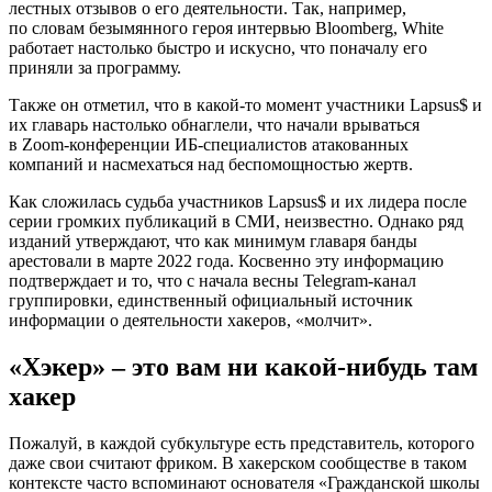
лестных отзывов о его деятельности. Так, например,
по словам безымянного героя интервью Bloomberg, White
работает настолько быстро и искусно, что поначалу его
приняли за программу.
Также он отметил, что в какой-то момент участники Lapsus$ и
их главарь настолько обнаглели, что начали врываться
в Zoom-конференции ИБ-специалистов атакованных
компаний и насмехаться над беспомощностью жертв.
Как сложилась судьба участников Lapsus$ и их лидера после
серии громких публикаций в СМИ, неизвестно. Однако ряд
изданий утверждают, что как минимум главаря банды
арестовали в марте 2022 года. Косвенно эту информацию
подтверждает и то, что с начала весны Telegram-канал
группировки, единственный официальный источник
информации о деятельности хакеров, «молчит».
«Хэкер» – это вам ни какой-нибудь там
хакер
Пожалуй, в каждой субкультуре есть представитель, которого
даже свои считают фриком. В хакерском сообществе в таком
контексте часто вспоминают основателя «Гражданской школы