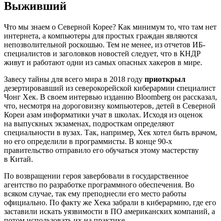
Выживший
Что мы знаем о Северной Корее? Как минимум то, что там нет
интернета, а компьютеры для простых граждан являются
непозволительной роскошью. Тем не менее, из отчетов ИБ-
специалистов и заголовков новостей следует, что в КНДР
живут и работают одни из самых опасных хакеров в мире.
Завесу тайны для всего мира в 2018 году
приоткрыл
дезертировавший из северокорейской киберармии специалист
Чонг Хек. В своем интервью изданию Bloomberg он рассказал,
что, несмотря на дороговизну компьютеров, детей в Северной
Кореи азам информатики учат в школах. Исходя из оценок
на выпускных экзаменах, подросткам определяют
специальности в вузах. Так, например, Хек хотел быть врачом,
но его определили в программисты. В конце 90-х
правительство отправило его обучаться этому мастерству
в Китай.
По возвращении героя завербовали в государственное
агентство по разработке программного обеспечения. Во
всяком случае, так ему преподнесли его место работы
официально. По факту же Хека забрали в киберармию, где его
заставили искать уязвимости в ПО американских компаний, а
потом использовать их на практике.