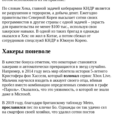
По словам Хека, главной задачей киберармии КНДР является
не разрушения и терроризм, а добыча денег. Ежегодно
правительство Северной Кореи высылает сотни своих
программистов в другие страны с одной задачей – украсть
для правительства не менее $100 тыс., используя свои
хакерские навыки. В одной из таких бригад в однажды
оказался и Хек: он жил в Китае, а потом сбежал от
сотрудников спецслужб КНДР в Южную Корею.
Хакеры поневоле
В качестве бонуса отметим, что некоторые становятся
хакерами и автоматически превращаются в звезд случайно.
Например, в 2014 году весь мир облетела история 5-летнего
Кристофера фон Хасселя, который
взломал
сервис Xbox Live.
Мальчик научился входить в аккаунт своего отца, вбивая
пробел вместо комбинации определенных символов в графе
«Пароль». Оказалось, что это уязвимость, о которой не знали
даже в Microsoft.
В 2019 году, благодаря британскому таблоиду Metro,
прославился
пес по кличке Бо. Однажды он так удачно сел
на смартфон своей хозяйки, что удалил сотни постов