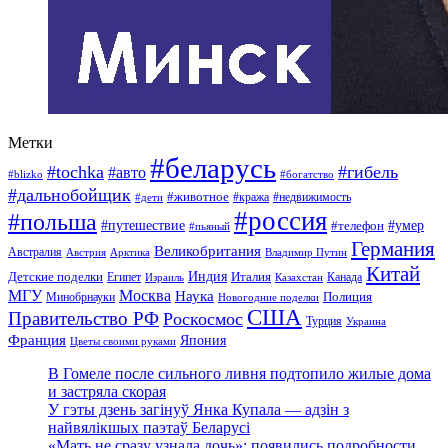
Метки
#беларусь
#tochka
#гибель
#авто
#blizko
#богатство
#дальнобойщик
#животное
#кража
#недвижимость
#дети
#россия
#польша
#путешествие
#умер
#телефон
#пьяный
Германия
Великобритания
Австралия
Австрия
Арктика
Владимир Путин
Китай
Детские поделки
Индия
Египет
Италия
Канада
Израиль
Казахстан
МГУ
Москва
Наука
Полиция
Минобрнауки
Новогодние поделки
США
Правительство РФ
Роскосмос
Турция
Украина
Франция
Япония
Цветы своими руками
В Гомеле после сильного ливня подтопило жилые дома
и застряла скорая
У гэты дзень загінуў Янка Купала — адзін з
найвялікшых паэтаў Беларусі
«Мать не сразу узнала дочь»: появились подробности