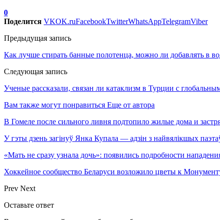
0
Поделится
VK
OK.ru
Facebook
Twitter
WhatsApp
Telegram
Viber
Предыдущая запись
Как лучше стирать банные полотенца, можно ли добавлять в во
Следующая запись
Ученые рассказали, связан ли катаклизм в Турции с глобальн
Вам также могут понравиться
Еще от автора
В Гомеле после сильного ливня подтопило жилые дома и застря
У гэты дзень загінуў Янка Купала — адзін з найвялікшых паэта
«Мать не сразу узнала дочь»: появились подробности нападен
Хоккейное сообщество Беларуси возложило цветы к Монумен
Prev
Next
Оставьте ответ