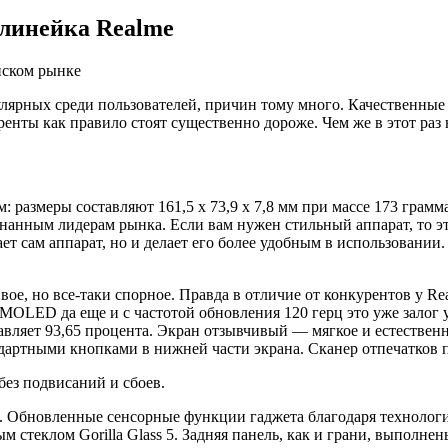
 линейка Realme
лярных среди пользователей, причин тому много. Качественные
енты как правило стоят существенно дороже. Чем же в этот раз 
: размеры составляют 161,5 х 73,9 х 7,8 мм при массе 173 грамм
нным лидерам рынка. Если вам нужен стильный аппарат, то это 
ет сам аппарат, но и делает его более удобным в использовании
ое, но все-таки спорное. Правда в отличие от конкурентов у R
MOLED да еще и с частотой обновления 120 герц это уже залог у
авляет 93,65 процента. Экран отзывчивый — мягкое и естествен
ндартными кнопками в нижней части экрана. Сканер отпечатков 
без подвисаний и сбоев.
я. Обновленные сенсорные функции гаджета благодаря технологи
стеклом Gorilla Glass 5. Задняя панель, как и грани, выполнен