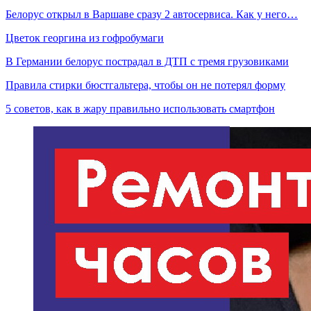
Белорус открыл в Варшаве сразу 2 автосервиса. Как у него…
Цветок георгина из гофробумаги
В Германии белорус пострадал в ДТП с тремя грузовиками
Правила стирки бюстгальтера, чтобы он не потерял форму
5 советов, как в жару правильно использовать смартфон