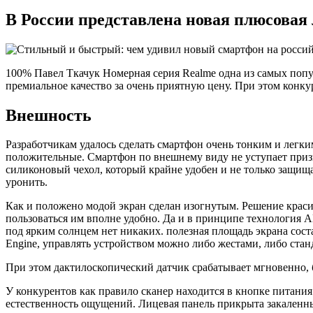
В России представлена новая плюсовая
100% Павел Ткачук Номерная серия Realme одна из самых попу
премиальное качество за очень приятную цену. При этом конкур
Внешность
Разработчикам удалось сделать смартфон очень тонким и легким
положительные. Смартфон по внешнему виду не уступает призна
силиконовый чехол, который крайне удобен и не только защища
уронить.
Как и положено модой экран сделан изогнутым. Решение красив
пользоваться им вполне удобно. Да и в принципе технология A
под ярким солнцем нет никаких. полезная площадь экрана сост
Engine, управлять устройством можно либо жестами, либо ста
При этом дактилоскопический датчик срабатывает мгновенно, 
У конкурентов как правило сканер находится в кнопке питани
естественность ощущений. Лицевая панель прикрыта закаленным 