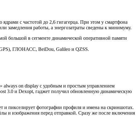
ядрами с частотой до 2,6 гигагерца. При этом у смартфона
или замедления работы, а энергозатраты сведены к минимуму.
амой большой в сегменте динамической оперативной памяти
A-GPS), ГЛОНАСС, BeiDou, Galileo и QZSS.
 always on display с удобным и простым управлением
oost 3.0 и Dexopt, гаджет получил обновленную динамическую
ет и пикселирует фотографии профиля и имена на скриншотах.
айлы и изображения перед отправкой. Сразу же после включения