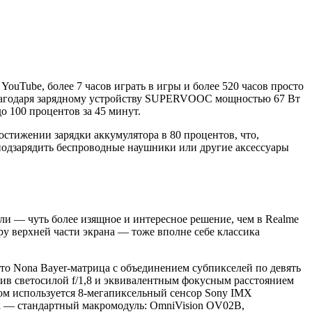
YouTube, более 7 часов играть в игры и более 520 часов просто
 благодаря зарядному устройству SUPERVOOC мощностью 67 Вт
о 100 процентов за 45 минут.
достижении зарядки аккумулятора в 80 процентов, что,
 подзарядить беспроводные наушники или другие аксессуары
ли — чуть более изящное и интересное решение, чем в Realme
ру верхней части экрана — тоже вполне себе классика
Это Nona Bayer-матрица с объединением субпикселей по девять
тив светосилой f/1,8 и эквивалентным фокусным расстоянием
вом используется 8-мегапиксельный сенсор Sony IMX
ера — стандартный макромодуль: OmniVision OV02B,