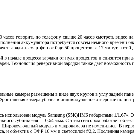
 часов говорить по телефону, свыше 20 часов смотреть видео на 
 заполнения аккумулятора потребуется совсем немного времени
ет зарядить смартфон от 0 до 50 процентов за 17 минут, а от 0 д
ой в начале процесса зарядки от нуля процентов и снизится при 
тареи. Технология реверсивной зарядки также дает возможность
льные камеры размещены в виде двух кругов в углу задней пане
Фронтальная камера убрана в индивидуальное отверстие по цент
десь использован модуль Samsung (S5K)HM6 габаритами 1/1,67». 
льного субпикселя — 0,64 мкм. С этим сенсором работает объек
т. Широкоугольный модуль и макрокамера не изменились. В пер
уса, и объектив с ЭФР 16 мм и светосилой f/2,2. Последняя кам