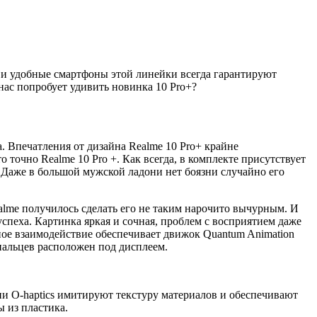
 и удобные смартфоны этой линейки всегда гарантируют
нас попробует удивить новинка 10 Pro+?
а. Впечатления от дизайна Realme 10 Pro+ крайне
точно Realme 10 Pro +. Как всегда, в комплекте присутствует
. Даже в большой мужской ладони нет боязни случайно его
ealme получилось сделать его не таким нарочито вычурным. И
спеха. Картинка яркая и сочная, проблем с восприятием даже
ное взаимодействие обеспечивает движок Quantum Animation
пальцев расположен под дисплеем.
и O-haptics имитируют текстуру материалов и обеспечивают
ы из пластика.