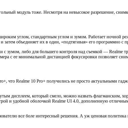
ольный модуль тоже. Несмотря на невысокое разрешение, снимк
широким углом, стандартным углом и зумом. Работает ночной р
 и затем объединяет их в один, «подтягивая» его программно с
ки с зумом, либо для большего контроля над съемкой — Realme
мера c ее минимальной дистанцией фокусировки позволяет сни
Pro+, что Realme 10 Pro+ получились не просто актуальными га
гнутым дисплеем, который смело, можно назвать флагманским, 
рой и удобной оболочкой Realme UI 4.0, дополненную отличным
зователю все боле интересный решения. А уж ценовая политика 