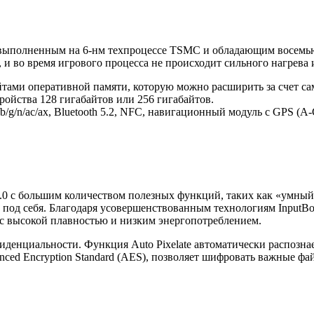
 выполненным на 6-нм техпроцессе TSMC и обладающим восемью 
и во время игрового процесса не происходит сильного нагрева 
айтами оперативной памяти, которую можно расширить за счет с
ройства 128 гигабайтов или 256 гигабайтов.
b/g/n/ac/ax, Bluetooth 5.2, NFC, навигационный модуль с GPS (
0 с большим количеством полезных функций, таких как «умный»
ь под себя. Благодаря усовершенствованным технологиям InputB
 с высокой плавностью и низким энергопотреблением.
иденциальности. Функция Auto Pixelate автоматически распозна
anced Encryption Standard (AES), позволяет шифровать важные ф