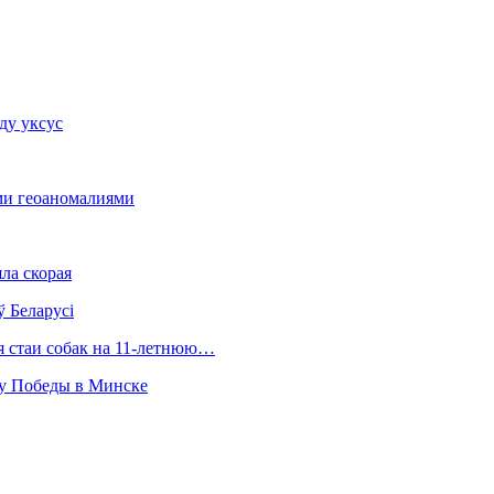
ду уксус
ыми геоаномалиями
ла скорая
ў Беларусі
ия стаи собак на 11-летнюю…
ту Победы в Минске