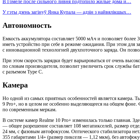
В Гомеле после сильного ливня подтопило жилые дома и…
У гэты дзень загінуў Янка Купала — адзін з найвялікшых…
Автономность
Емкость аккумулятора составляет 5000 мАч и позволяет более 30
иметь устройство при себе в режиме ожидания. При этом для
с инновационной технологией двухпоточного заряда. Он позволя
При этом скорость зарядки будет варьироваться от очень высок
по словам производителя, позволит увеличить срок службы ба
с разъемом Type C.
Камера
Но одной из самых приятных особенностей является камера. Ты
9 Pro+, но в целом не особенно выделяющееся на общем фоне. 
по современным меркам.
В системе камер Realme 10 Pro+ изменилась только главная. З
— общее разрешение составляет 108 мегапикселей, размер отде
24 мм, с фазовым автофокусом. Оптического стабилизатора не
355 габаритами 1/4» (размер пикселя — 1,12 мкм), без автофок