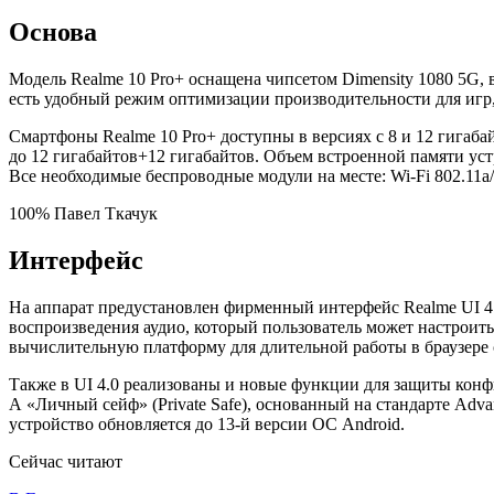
Основа
Модель Realme 10 Pro+ оснащена чипсетом Dimensity 1080 5G,
есть удобный режим оптимизации производительности для игр, 
Смартфоны Realme 10 Pro+ доступны в версиях с 8 и 12 гигаб
до 12 гигабайтов+12 гигабайтов. Объем встроенной памяти уст
Все необходимые беспроводные модули на месте: Wi-Fi 802.11a/
100% Павел Ткачук
Интерфейс
На аппарат предустановлен фирменный интерфейс Realme UI 4.
воспроизведения аудио, который пользователь может настроит
вычислительную платформу для длительной работы в браузере
Также в UI 4.0 реализованы и новые функции для защиты конф
А «Личный сейф» (Private Safe), основанный на стандарте Adv
устройство обновляется до 13-й версии ОС Android.
Сейчас читают