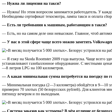
— Нужна ли лицензия на такси?
— Нужна! Но этим вопросом занимается работодатель. У каждо
Необходимы сертификат техосмотра, лампа такси и оплата сбора.
— Есть ли требования к машинам, работающим в такси?
— Есть, но на самом деле они невысокие. Главное, чтоб автом
— У нас в этой сфере чаще всего можно заметить Volkswagen 
— Я езжу на Skoda Roomster 2009 года выпуска. Чаще всего здес
устанавливают газобаллонное оборудование. С местными ценами
—8 литров LPG на 100 километров.
— А какая минимальная сумма потребуется на поездку по го
— Минимальная поездка (2—3 километра) обойдётся в 9—10 зло
примерно 70 злотых (50 белорусских рублей). Для клиентов мно
пятницу вечером и по выходным.
— Система заказов как устроена? В чём отличие от белорус