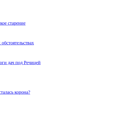
кое старение
 обстоятельствах
оги дач под Речицей
талась корона?