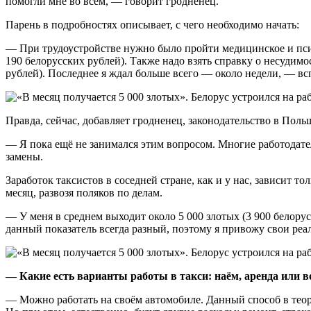
помогли мне во всём, — говорит гродненец.
Парень в подробностях описывает, с чего необходимо начать:
— При трудоустройстве нужно было пройти медицинское и псих
190 белорусских рублей). Также надо взять справку о несудимо
рублей). Последнее я ждал больше всего — около недели, — в
Правда, сейчас, добавляет гродненец, законодательство в Пол
— Я пока ещё не занимался этим вопросом. Многие работодател
замены.
Заработок таксистов в соседней стране, как и у нас, зависит т
месяц, развозя поляков по делам.
— У меня в среднем выходит около 5 000 злотых (3 900 белорус
данный показатель всегда разный, поэтому я привожу свои реа
— Какие есть варианты работы в такси: наём, аренда или в
— Можно работать на своём автомобиле. Данный способ в теори