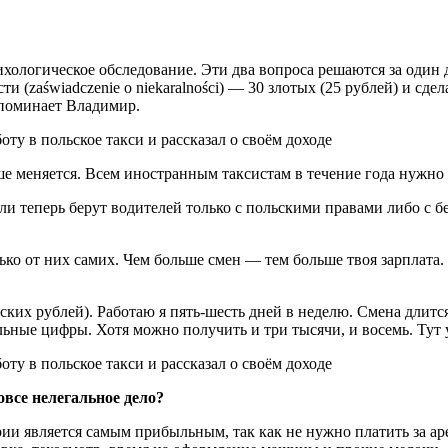
ологическое обследование. Эти два вопроса решаются за один 
сти (zaświadczenie o niekaralności) — 30 злотых (25 рублей) и 
споминает Владимир.
ьше меняется. Всем иностранным таксистам в течение года нужно
и теперь берут водителей только с польскими правами либо с бе
олько от них самих. Чем больше смен — тем больше твоя зарплата
ских рублей). Работаю я пять-шесть дней в неделю. Смена длится
льные цифры. Хотя можно получить и три тысячи, и восемь. Тут 
овсе нелегальное дело?
и является самым прибыльным, так как не нужно платить за арен