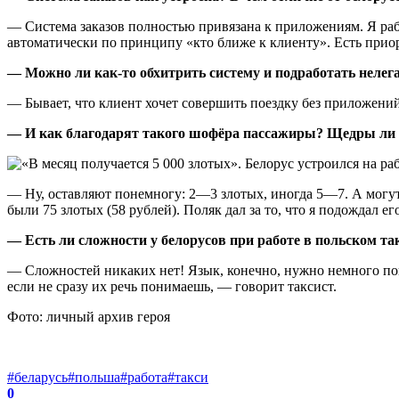
— Система заказов полностью привязана к приложениям. Я рабо
автоматически по принципу «кто ближе к клиенту». Есть приори
— Можно ли как-то обхитрить систему и подработать нелег
— Бывает, что клиент хочет совершить поездку без приложений 
— И как благодарят такого шофёра пассажиры? Щедры ли 
— Ну, оставляют понемногу: 2—3 злотых, иногда 5—7. А могут 
были 75 злотых (58 рублей). Поляк дал за то, что я подождал ег
— Есть ли сложности у белорусов при работе в польском та
— Сложностей никаких нет! Язык, конечно, нужно немного пон
если не сразу их речь понимаешь, — говорит таксист.
Фото: личный архив героя
#беларусь
#польша
#работа
#такси
0