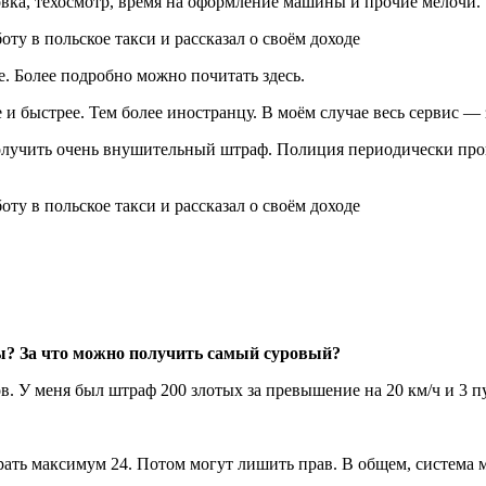
ховка, техосмотр, время на оформление машины и прочие мелочи.
. Более подробно можно почитать здесь.
и быстрее. Тем более иностранцу. В моём случае весь сервис — з
 получить очень внушительный штраф. Полиция периодически про
ы? За что можно получить самый суровый?
. У меня был штраф 200 злотых за превышение на 20 км/ч и 3 пу
рать максимум 24. Потом могут лишить прав. В общем, система 