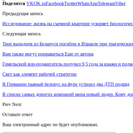
Поделится
VK
OK.ru
Facebook
Twitter
WhatsApp
Telegram
Viber
Предыдущая запись
Исследование: жизнь на съемной квартире ускоряет биологичес
Следующая запись
Трое выходцев из Беларуси погибли в Израиле при трагических
Вам также могут понравиться
Еще от автора
Гомельский вор-поджигатель получил 9,5 года за кражи и подж
Свет как элемент рабочей стратегии
В Германии пьяный белорус на фуре устроил два ДТП подряд
В списке самых дорогих компаний мира новый лидер. Кому дос
Prev
Next
Оставьте ответ
Ваш электронный адрес не будет опубликован.