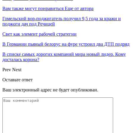
Вам также могут понравиться
Еще от автора
Гомельский вор-поджигатель получил 9,5 года за кражи и
поджоги дач под Речицей
Свет как элемент рабочей стратегии
В Германии пьяный белорус на фуре устроил два ДТП подряд
В списке самых дорогих компаний мира новый лидер. Кому
досталась корона?
Prev
Next
Оставьте ответ
Ваш электронный адрес не будет опубликован.