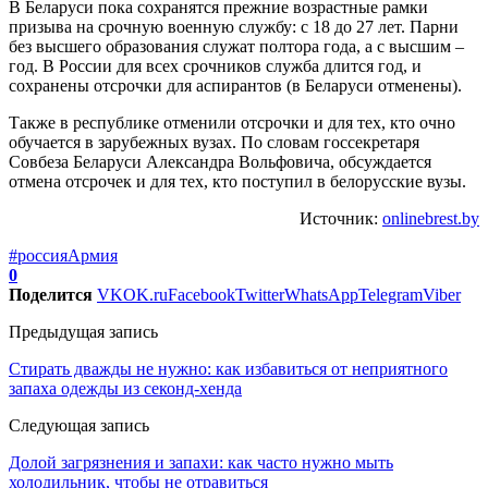
В Беларуси пока сохранятся прежние возрастные рамки
призыва на срочную военную службу: с 18 до 27 лет. Парни
без высшего образования служат полтора года, а с высшим –
год. В России для всех срочников служба длится год, и
сохранены отсрочки для аспирантов (в Беларуси отменены).
Также в республике отменили отсрочки и для тех, кто очно
обучается в зарубежных вузах. По словам госсекретаря
Совбеза Беларуси Александра Вольфовича, обсуждается
отмена отсрочек и для тех, кто поступил в белорусские вузы.
Источник:
onlinebrest.by
#россия
Армия
0
Поделится
VK
OK.ru
Facebook
Twitter
WhatsApp
Telegram
Viber
Предыдущая запись
Стирать дважды не нужно: как избавиться от неприятного
запаха одежды из секонд-хенда
Следующая запись
Долой загрязнения и запахи: как часто нужно мыть
холодильник, чтобы не отравиться