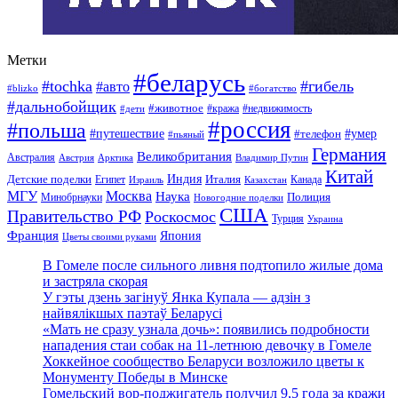
Метки
#беларусь
#tochka
#гибель
#авто
#blizko
#богатство
#дальнобойщик
#животное
#кража
#недвижимость
#дети
#россия
#польша
#путешествие
#умер
#телефон
#пьяный
Германия
Великобритания
Австралия
Австрия
Арктика
Владимир Путин
Китай
Детские поделки
Индия
Египет
Италия
Канада
Израиль
Казахстан
МГУ
Москва
Наука
Полиция
Минобрнауки
Новогодние поделки
США
Правительство РФ
Роскосмос
Турция
Украина
Франция
Япония
Цветы своими руками
В Гомеле после сильного ливня подтопило жилые дома
и застряла скорая
У гэты дзень загінуў Янка Купала — адзін з
найвялікшых паэтаў Беларусі
«Мать не сразу узнала дочь»: появились подробности
нападения стаи собак на 11-летнюю девочку в Гомеле
Хоккейное сообщество Беларуси возложило цветы к
Монументу Победы в Минске
Гомельский вор-поджигатель получил 9,5 года за кражи