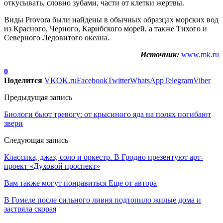
откусывать, словно зубами, части от клетки жертвы.
Виды Provora были найдены в обычных образцах морских вод
из Красного, Черного, Карибского морей, а также Тихого и
Северного Ледовитого океана.
Источник:
www.mk.ru
0
Поделится
VK
OK.ru
Facebook
Twitter
WhatsApp
Telegram
Viber
Предыдущая запись
Биологи бьют тревогу: от крысиного яда на полях погибают
звери
Следующая запись
Классика, джаз, соло и оркестр. В Гродно презентуют арт-
проект «Духовой проспект»
Вам также могут понравиться
Еще от автора
В Гомеле после сильного ливня подтопило жилые дома и
застряла скорая