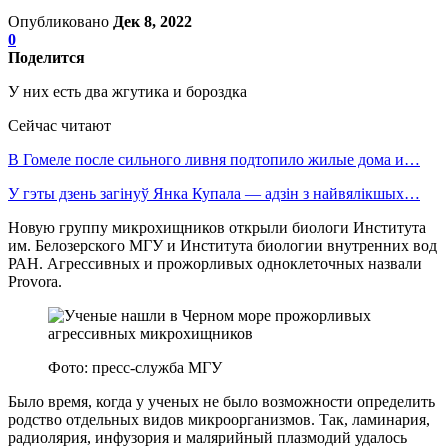
Опубликовано
Дек 8, 2022
0
Поделится
У них есть два жгутика и бороздка
Сейчас читают
В Гомеле после сильного ливня подтопило жилые дома и…
У гэты дзень загінуў Янка Купала — адзін з найвялікшых…
Новую группу микрохищников открыли биологи Института
им. Белозерского МГУ и Института биологии внутренних вод
РАН. Агрессивных и прожорливых одноклеточных назвали
Provora.
Фото: пресс-служба МГУ
Было время, когда у ученых не было возможности определить
родство отдельных видов микроорганизмов. Так, ламинария,
радиолярия, инфузория и малярийный плазмодий удалось