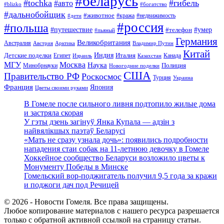
#беларусь
#tochka
#гибель
#авто
#blizko
#богатство
#дальнобойщик
#животное
#кража
#недвижимость
#дети
#россия
#польша
#путешествие
#умер
#телефон
#пьяный
Германия
Великобритания
Австралия
Австрия
Арктика
Владимир Путин
Китай
Детские поделки
Индия
Египет
Италия
Канада
Израиль
Казахстан
МГУ
Москва
Наука
Полиция
Минобрнауки
Новогодние поделки
США
Правительство РФ
Роскосмос
Турция
Украина
Франция
Япония
Цветы своими руками
В Гомеле после сильного ливня подтопило жилые дома
и застряла скорая
У гэты дзень загінуў Янка Купала — адзін з
найвялікшых паэтаў Беларусі
«Мать не сразу узнала дочь»: появились подробности
нападения стаи собак на 11-летнюю девочку в Гомеле
Хоккейное сообщество Беларуси возложило цветы к
Монументу Победы в Минске
Гомельский вор-поджигатель получил 9,5 года за кражи
и поджоги дач под Речицей
© 2026 - Новости Гомеля. Все права защищены.
Любое копирование материалов с нашего ресурса разрешается
только с обратной активной ссылкой на страницу статьи.