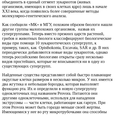
объединить в единый сегмент эукариотов (живых
организмов, имеющих в своих клетках ядро) лишь в начале
XXI века, когда появились более совершенные методы
молекулярно-генетического анализа.
Как сообщили «МК» в МГУ, похожим образом биологи нашли
другие группы малопохожих организмов, назвав их
супергруппами. Теперь вместо прежних царств растений,
грибов и животных биологи классифицируют биологические
виды при помощи 10 эукариотических супергрупп, к
примеру, таких, как Opisthokonta, Excavata, SAR и др. В них
периодически добавляются новые виды эукариотов, однако
теперь российскими биологами открыты сразу несколько
видов простейших, которые не вписываются ни в одну из
существующих супергрупп.
Найденные существа представляют собой быстро плавающие
округлые клетки размером в несколько микрон. У них имеется
два жгутика и небольшая бороздка, которая выполняет
функцию рта. Их и определили в новую супергруппу
одноклеточных под названием Provora. Питаются они
другими одноклеточными, используя для нападения
экструсомы — части клетки, работающие как гарпун. При
этом Provora может быть гораздо меньше своей жертвы.
Имеющимися у нее во рту микротрубочками она способны