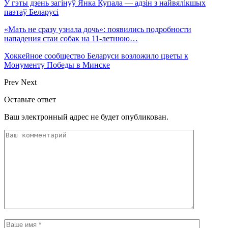
У гэты дзень загінуў Янка Купала — адзін з найвялікшых
паэтаў Беларусі
«Мать не сразу узнала дочь»: появились подробности
нападения стаи собак на 11-летнюю…
Хоккейное сообщество Беларуси возложило цветы к
Монументу Победы в Минске
Prev
Next
Оставьте ответ
Ваш электронный адрес не будет опубликован.