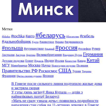
Метки
#беларусь
#tochka
#гибель
#авто
#blizko
#богатство
#дальнобойщик
#животное
#кража
#недвижимость
#дети
#россия
#польша
#путешествие
#умер
#телефон
#пьяный
Германия
Великобритания
Австралия
Австрия
Арктика
Владимир Путин
Китай
Детские поделки
Индия
Египет
Италия
Канада
Израиль
Казахстан
МГУ
Москва
Наука
Полиция
Минобрнауки
Новогодние поделки
США
Правительство РФ
Роскосмос
Турция
Украина
Франция
Япония
Цветы своими руками
В Гомеле после сильного ливня подтопило жилые дома
и застряла скорая
У гэты дзень загінуў Янка Купала — адзін з
найвялікшых паэтаў Беларусі
«Мать не сразу узнала дочь»: появились подробности
нападения стаи собак на 11-летнюю девочку в Гомеле