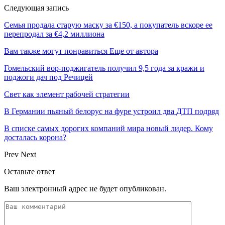
Следующая запись
Семья продала старую маску за €150, а покупатель вскоре ее
перепродал за €4,2 миллиона
Вам также могут понравиться
Еще от автора
Гомельский вор-поджигатель получил 9,5 года за кражи и
поджоги дач под Речицей
Свет как элемент рабочей стратегии
В Германии пьяный белорус на фуре устроил два ДТП подряд
В списке самых дорогих компаний мира новый лидер. Кому
досталась корона?
Prev
Next
Оставьте ответ
Ваш электронный адрес не будет опубликован.