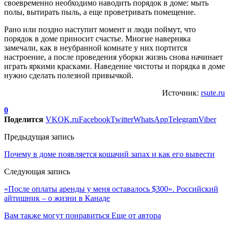
своевременно необходимо наводить порядок в доме: мыть
полы, вытирать пыль, а еще проветривать помещение.
Рано или поздно наступит момент и люди поймут, что
порядок в доме приносит счастье. Многие наверняка
замечали, как в неубранной комнате у них портится
настроение, а после проведения уборки жизнь снова начинает
играть яркими красками. Наведение чистоты и порядка в доме
нужно сделать полезной привычкой.
Источник:
rsute.ru
0
Поделится
VK
OK.ru
Facebook
Twitter
WhatsApp
Telegram
Viber
Предыдущая запись
Почему в доме появляется кошачий запах и как его вывести
Следующая запись
«После оплаты аренды у меня оставалось $300». Российский
айтишник – о жизни в Канаде
Вам также могут понравиться
Еще от автора