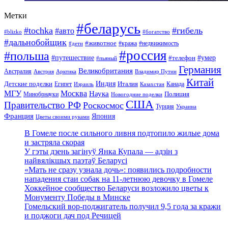
Метки
#беларусь
#tochka
#гибель
#авто
#blizko
#богатство
#дальнобойщик
#животное
#кража
#недвижимость
#дети
#россия
#польша
#путешествие
#умер
#телефон
#пьяный
Германия
Великобритания
Австралия
Австрия
Арктика
Владимир Путин
Китай
Детские поделки
Индия
Египет
Италия
Канада
Израиль
Казахстан
МГУ
Москва
Наука
Полиция
Минобрнауки
Новогодние поделки
США
Правительство РФ
Роскосмос
Турция
Украина
Франция
Япония
Цветы своими руками
В Гомеле после сильного ливня подтопило жилые дома
и застряла скорая
У гэты дзень загінуў Янка Купала — адзін з
найвялікшых паэтаў Беларусі
«Мать не сразу узнала дочь»: появились подробности
нападения стаи собак на 11-летнюю девочку в Гомеле
Хоккейное сообщество Беларуси возложило цветы к
Монументу Победы в Минске
Гомельский вор-поджигатель получил 9,5 года за кражи
и поджоги дач под Речицей