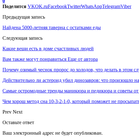
0
Поделится
VK
OK.ru
Facebook
Twitter
WhatsApp
Telegram
Viber
Предыдущая запись
Найдена 5000-летняя таверна с остатками еды
Следующая запись
Какие вещи есть в доме счастливых людей
Вам также могут понравиться
Еще от автора
Почему озимый чеснок пророс до холодов, что делать в этом сл
Действительно ли астероид убил динозавров: что произошло на
Самые остромодные тренды маникюра и педикюра и советы от
Чем хорош метод сна 10-3-2-1-0, который поможет не просыпат
Prev
Next
Оставьте ответ
Ваш электронный адрес не будет опубликован.