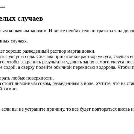
на…
елых случаев
м кошачьим запахом. И вовсе необязательно тратиться на дорог
нных случаях.
ожет хорошо разведенный раствор марганцовки.
ся уксус и сода. Сначала приготовьте раствор уксуса, смешав е
го, чтобы закрепить результат и удалить запах самого уксуса по
 содой, а сверху полейте обычной перекисью водорода. Чтобы пол
ирать любые поверхности.
а стоит лимонным соком, разведенным в воде. Учтите, что на ст
ой химии.
 если вы не устраните причину, то все будет повторяться внов