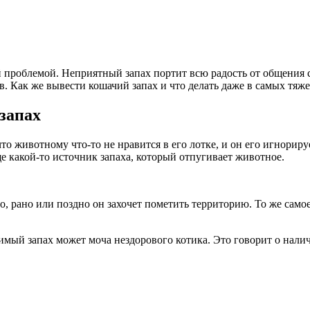
той проблемой. Неприятный запах портит всю радость от общения
в. Как же вывести кошачий запах и что делать даже в самых тяж
запах
что животному что-то не нравится в его лотке, и он его игнориру
ще какой-то источник запаха, который отпугивает животное.
о, рано или поздно он захочет пометить территорию. То же само
мый запах может моча нездорового котика. Это говорит о нали