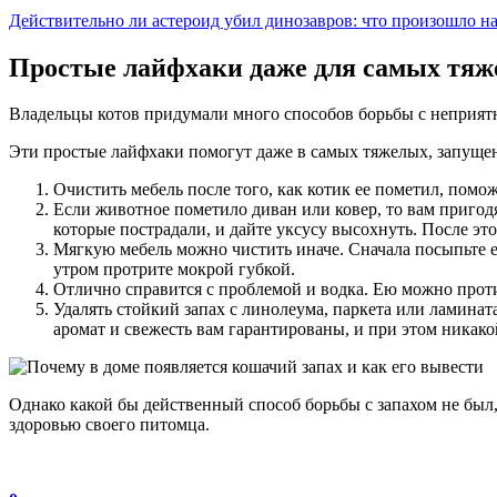
Действительно ли астероид убил динозавров: что произошло 
Простые лайфхаки даже для самых тяж
Владельцы котов придумали много способов борьбы с неприятны
Эти простые лайфхаки помогут даже в самых тяжелых, запуще
Очистить мебель после того, как котик ее пометил, пом
Если животное пометило диван или ковер, то вам пригодят
которые пострадали, и дайте уксусу высохнуть. После это
Мягкую мебель можно чистить иначе. Сначала посыпьте ее
утром протрите мокрой губкой.
Отлично справится с проблемой и водка. Ею можно прот
Удалять стойкий запах с линолеума, паркета или ламинат
аромат и свежесть вам гарантированы, и при этом никак
Однако какой бы действенный способ борьбы с запахом не был,
здоровью своего питомца.