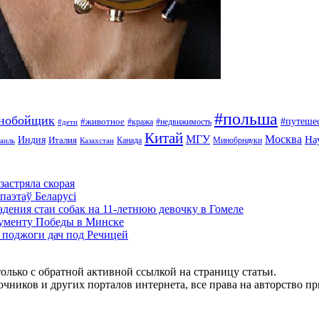
#польша
ьнобойщик
#путеше
#животное
#кража
#недвижимость
#дети
Китай
МГУ
Москва
На
Индия
Италия
Канада
Минобрнауки
аиль
Казахстан
застряла скорая
паэтаў Беларусі
адения стаи собак на 11-летнюю девочку в Гомеле
нументу Победы в Минске
и поджоги дач под Речицей
олько с обратной активной ссылкой на страницу статьи.
чников и других порталов интернета, все права на авторство п