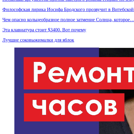
Философская лирика Иосифа Бродского прозвучит в Витебско
Чем опасно кольцеобразное полное затмение Солнца, которое
Эта клавиатура стоит $3400. Вот почему
Лучшие соковыжималки для яблок