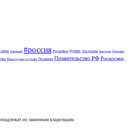
#россия
ствие
#умер
#телефон
Австралия
#пьяный
Австрия
Арктика
Правительство РФ
Роскосмос
ука
Полиция
Новогодние поделки
ринадлежат их законным владельцам.