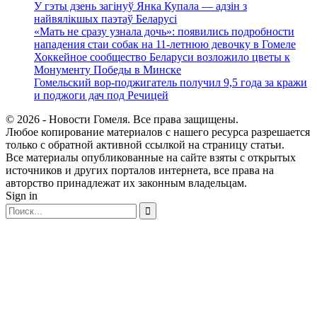
У гэты дзень загінуў Янка Купала — адзін з
найвялікшых паэтаў Беларусі
«Мать не сразу узнала дочь»: появились подробности
нападения стаи собак на 11-летнюю девочку в Гомеле
Хоккейное сообщество Беларуси возложило цветы к
Монументу Победы в Минске
Гомельский вор-поджигатель получил 9,5 года за кражи
и поджоги дач под Речицей
© 2026 - Новости Гомеля. Все права защищены.
Любое копирование материалов с нашего ресурса разрешается
только с обратной активной ссылкой на страницу статьи.
Все материалы опубликованные на сайте взяты с открытых
источников и других порталов интернета, все права на
авторство принадлежат их законным владельцам.
Sign in