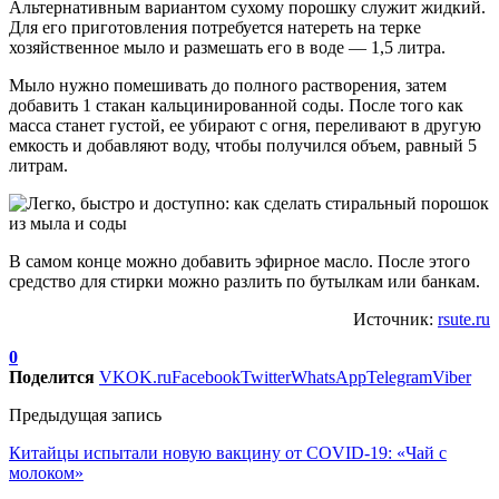
Альтернативным вариантом сухому порошку служит жидкий.
Для его приготовления потребуется натереть на терке
хозяйственное мыло и размешать его в воде — 1,5 литра.
Мыло нужно помешивать до полного растворения, затем
добавить 1 стакан кальцинированной соды. После того как
масса станет густой, ее убирают с огня, переливают в другую
емкость и добавляют воду, чтобы получился объем, равный 5
литрам.
В самом конце можно добавить эфирное масло. После этого
средство для стирки можно разлить по бутылкам или банкам.
Источник:
rsute.ru
0
Поделится
VK
OK.ru
Facebook
Twitter
WhatsApp
Telegram
Viber
Предыдущая запись
Китайцы испытали новую вакцину от COVID-19: «Чай с
молоком»