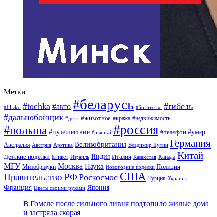
Метки
#беларусь
#tochka
#гибель
#авто
#blizko
#богатство
#дальнобойщик
#животное
#кража
#недвижимость
#дети
#россия
#польша
#путешествие
#умер
#телефон
#пьяный
Германия
Великобритания
Австралия
Австрия
Арктика
Владимир Путин
Китай
Детские поделки
Индия
Египет
Италия
Канада
Израиль
Казахстан
МГУ
Москва
Наука
Полиция
Минобрнауки
Новогодние поделки
США
Правительство РФ
Роскосмос
Турция
Украина
Франция
Япония
Цветы своими руками
В Гомеле после сильного ливня подтопило жилые дома
и застряла скорая