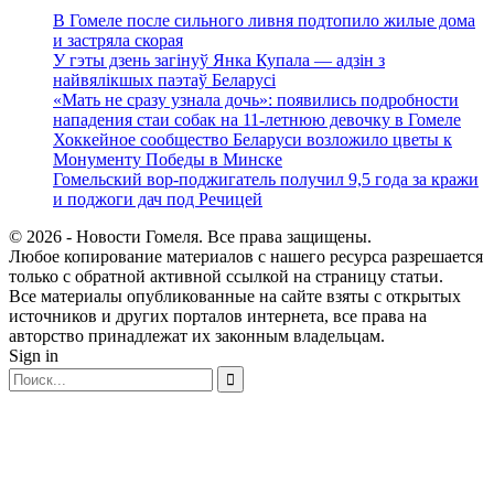
В Гомеле после сильного ливня подтопило жилые дома
и застряла скорая
У гэты дзень загінуў Янка Купала — адзін з
найвялікшых паэтаў Беларусі
«Мать не сразу узнала дочь»: появились подробности
нападения стаи собак на 11-летнюю девочку в Гомеле
Хоккейное сообщество Беларуси возложило цветы к
Монументу Победы в Минске
Гомельский вор-поджигатель получил 9,5 года за кражи
и поджоги дач под Речицей
© 2026 - Новости Гомеля. Все права защищены.
Любое копирование материалов с нашего ресурса разрешается
только с обратной активной ссылкой на страницу статьи.
Все материалы опубликованные на сайте взяты с открытых
источников и других порталов интернета, все права на
авторство принадлежат их законным владельцам.
Sign in