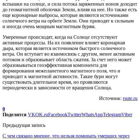
вспышки на солнце, и сила потока заряженных ионов доходит
до геомагнитной оболочки Земли, влияя на нее. Но также есть
еще коронарные выбросы, которые являются источниками
солнечного ветра на орбите Земли. Они приводят к сильным
и иногда очень мощным магнитным бурям.
Умеренные происходят, когда на Солнце отсутствуют
активные процессы. На их появление влияет коронарная
дыра, которая является источником быстрого солнечного
ветра. Он вступает во взаимосвязь с другим, менее активным
потоком и образовывает область сжатия. За счет него может
образовываться геоэффективная компонента для
формирования межпланетного магнитного поля, что и
приводит к магнитной активности. Такие бури могут
существовать длительное время, но проявляются
периодически в зависимости от вращения Солнца.
Источник:
rsute.ru
0
Поделится
VK
OK.ru
Facebook
Twitter
WhatsApp
Telegram
Viber
Предыдущая запись
С чем связано мнение, что нельзя поминать умерших через