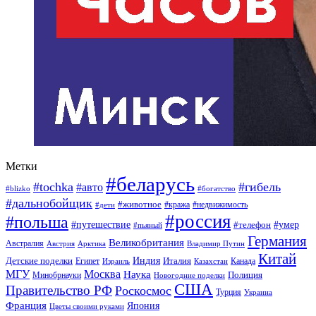
Метки
#беларусь
#tochka
#гибель
#авто
#blizko
#богатство
#дальнобойщик
#животное
#кража
#недвижимость
#дети
#россия
#польша
#путешествие
#умер
#телефон
#пьяный
Германия
Великобритания
Австралия
Австрия
Арктика
Владимир Путин
Китай
Детские поделки
Индия
Египет
Италия
Канада
Израиль
Казахстан
МГУ
Москва
Наука
Полиция
Минобрнауки
Новогодние поделки
США
Правительство РФ
Роскосмос
Турция
Украина
Франция
Япония
Цветы своими руками