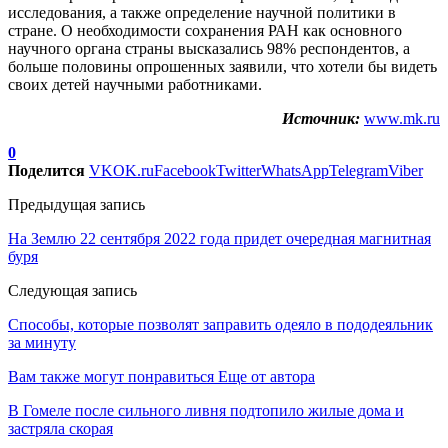
исследования, а также определение научной политики в
стране. О необходимости сохранения РАН как основного
научного органа страны высказались 98% респондентов, а
больше половины опрошенных заявили, что хотели бы видеть
своих детей научными работниками.
Источник:
www.mk.ru
0
Поделится
VK
OK.ru
Facebook
Twitter
WhatsApp
Telegram
Viber
Предыдущая запись
На Землю 22 сентября 2022 года придет очередная магнитная
буря
Следующая запись
Способы, которые позволят заправить одеяло в пододеяльник
за минуту
Вам также могут понравиться
Еще от автора
В Гомеле после сильного ливня подтопило жилые дома и
застряла скорая