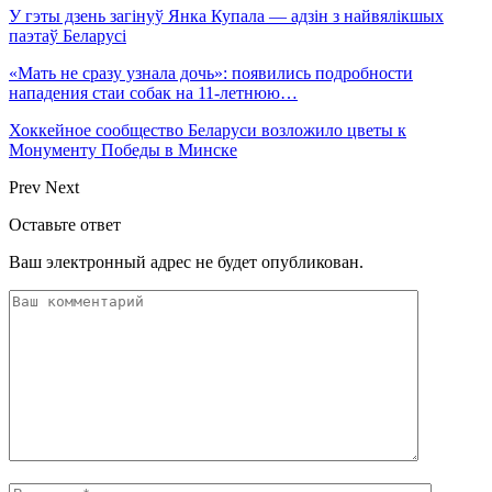
У гэты дзень загінуў Янка Купала — адзін з найвялікшых
паэтаў Беларусі
«Мать не сразу узнала дочь»: появились подробности
нападения стаи собак на 11-летнюю…
Хоккейное сообщество Беларуси возложило цветы к
Монументу Победы в Минске
Prev
Next
Оставьте ответ
Ваш электронный адрес не будет опубликован.