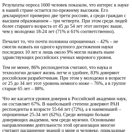
Результаты опроса 1600 человек показали, что интерес к науке
в нашей стране остается по-прежнему высоким. Его
декларируют примерно две трети россиян, а среди граждан с
высшим образованием – три четверти. При этом среди людей
более старшего возраста от 45 до 54 лет этот интерес выше,
чем у молодежи 18-24 лет (71% и 61% соответственно).
Печалит то, что почти половина опрошенных – 42% – не
смогли назвать ни одного крупного достижения науки
последних 10 лет и лишь около 9% могли назвать ныне
здравствующих российских ученых мирового уровня.
Тем не менее, 86% респондентов считают, что наука и
технологии делают жизнь легче и удобнее, 83% доверяют
российским разработчикам. При этом у молодежи в возрасте
от 25 до 34 лет этот уровень немного ниже – 76%, а в группе
старше 65 лет – 88%.
Что же касается уровня доверия к Российской академии наук,
он составляет 67%. В наибольшей степени доверяют РАН
респонденты в возрасте 55-64 лет (72%), а в наименьшей –
опрошенные 25-34 лет (62%). Среди женщин больше
доверяющих академии, чем среди мужчин. Основными
направлениями деятельности этой организации многие
считают расширение знаний о мире и человеке, прикладные