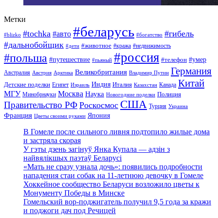
Метки
#беларусь
#tochka
#гибель
#авто
#blizko
#богатство
#дальнобойщик
#животное
#кража
#недвижимость
#дети
#россия
#польша
#путешествие
#умер
#телефон
#пьяный
Германия
Великобритания
Австралия
Австрия
Арктика
Владимир Путин
Китай
Детские поделки
Индия
Египет
Италия
Канада
Израиль
Казахстан
МГУ
Москва
Наука
Полиция
Минобрнауки
Новогодние поделки
США
Правительство РФ
Роскосмос
Турция
Украина
Франция
Япония
Цветы своими руками
В Гомеле после сильного ливня подтопило жилые дома
и застряла скорая
У гэты дзень загінуў Янка Купала — адзін з
найвялікшых паэтаў Беларусі
«Мать не сразу узнала дочь»: появились подробности
нападения стаи собак на 11-летнюю девочку в Гомеле
Хоккейное сообщество Беларуси возложило цветы к
Монументу Победы в Минске
Гомельский вор-поджигатель получил 9,5 года за кражи
и поджоги дач под Речицей