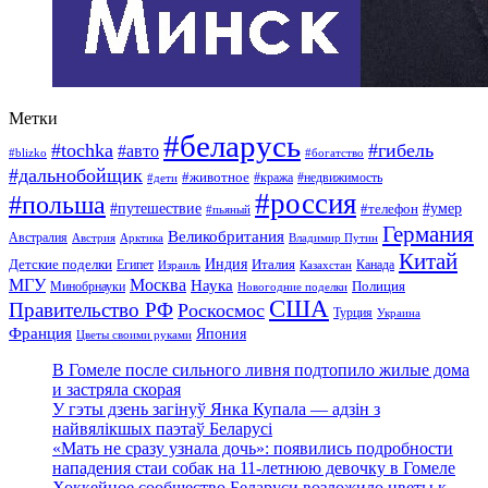
Метки
#беларусь
#tochka
#гибель
#авто
#blizko
#богатство
#дальнобойщик
#животное
#кража
#недвижимость
#дети
#россия
#польша
#путешествие
#умер
#телефон
#пьяный
Германия
Великобритания
Австралия
Австрия
Арктика
Владимир Путин
Китай
Детские поделки
Индия
Египет
Италия
Канада
Израиль
Казахстан
МГУ
Москва
Наука
Полиция
Минобрнауки
Новогодние поделки
США
Правительство РФ
Роскосмос
Турция
Украина
Франция
Япония
Цветы своими руками
В Гомеле после сильного ливня подтопило жилые дома
и застряла скорая
У гэты дзень загінуў Янка Купала — адзін з
найвялікшых паэтаў Беларусі
«Мать не сразу узнала дочь»: появились подробности
нападения стаи собак на 11-летнюю девочку в Гомеле
Хоккейное сообщество Беларуси возложило цветы к