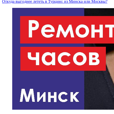
Откуда выгоднее лететь в Турцию: из Минска или Москвы?