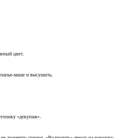
леный цвет.
ь папье-маше и высушить.
технику «декупаж».
ым диаметру спички. «Водрузить» звезду на макушку