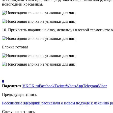
новогодней красавицы.
10. Приклеить шарики на ёлку, используя клеевой термопистоле
Ёлочка готова!
0
Поделится
VK
OK.ru
Facebook
Twitter
WhatsApp
Telegram
Viber
Предыдущая запись
Российские ядерщики рассказали о новом подходе к лечению р
Следующая запись