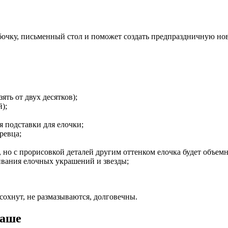
бочку, письменный стол и поможет создать предпраздничную но
ять от двух десятков);
);
я подставки для елочки;
ревца;
, но с прорисовкой деталей другим оттенком елочка будет объемн
шивания елочных украшений и звезды;
сохнут, не размазываются, долговечны.
маше