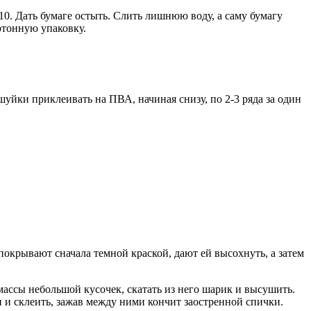
0. Дать бумаге остыть. Слить лишнюю воду, а саму бумагу
ртонную упаковку.
уйки приклеивать на ПВА, начиная снизу, по 2-3 ряда за один
 покрывают сначала темной краской, дают ей высохнуть, а затем
массы небольшой кусочек, скатать из него шарик и высушить.
и и склеить, зажав между ними кончит заостренной спички.