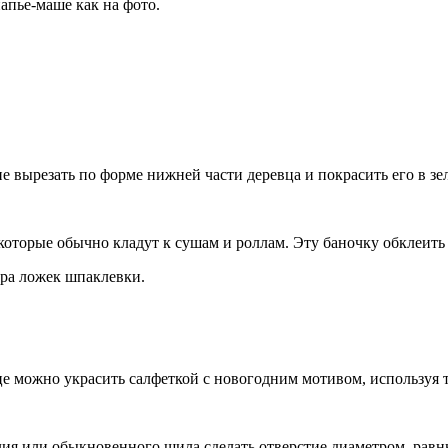
апье-маше как на фото.
е вырезать по форме нижней части деревца и покрасить его в зе
 которые обычно кладут к сушам и роллам. Эту баночку обклеит
пара ложек шпаклевки.
вце можно украсить салфеткой с новогодним мотивом, используя 
ия или обыкновенного шила сделать отверстие диаметром, равн