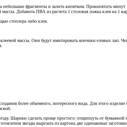
а небольшие фрагменты и залить кипятком. Прокипятить минут 1
массы. Добавить ПВА из расчета 1 столовая ложка клея на 1 ка
щью степлера либо клея.
клеевой массы. Они будут имитировать кончики еловых лап. Чеш
а.
создания более объемного, интересного вида. Для этого изделие
аской.
везду. Шарики сделать проще простого: отщипнуть от бумажной 
готовления звезды вырезать из картона две одинаковые заготовк