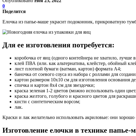
Опубликовано
Ноя 25, 2022
0
Поделится
Елочка из папье-маше украсит подоконник, прикроватную тум
Для ее изготовления потребуется:
коробочка от яиц (одного контейнера не хватило, лучше вз
клей ПВА (или. как альтернатива, клейстер, обойный клей
лист плотной бумаги (ватман, картон) формата А4;
баночка от соевого соуса из набора с роллами для создани
картон размером 10х10 см для изготовления основания де
спичка и картон 8х4 см для звездочки;
краска зеленая 1-2 цветов (можно использовать один цвет
краска желтого, голубого и красного цветов для раскра
кисти с синтетическим ворсом;
лак.
Краски и лак желательно использовать акриловые: они хорошо 
Изготовление елочки в технике папье-