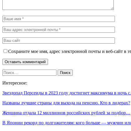
Сохраните мое имя, адрес электронной почты и веб-сайт в э
Интересное:
Звездопад Персеиды в 2023 году достигнет максимума в ночь 
Названы лучшие страны для выхода на пенсию. Кто в лидерах?
Женщина отдала 12 миллионов российских рублей за подбор…
В Японии рекорд по долгожителям: кого больше — мужчин и