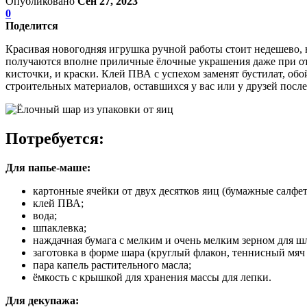
Опубликовано
Сен 27, 2023
0
Поделится
Красивая новогодняя игрушка ручной работы стоит недешево, 
получаются вполне приличные ёлочные украшения даже при отсу
кисточки, и краски. Клей ПВА с успехом заменят бустилат, об
строительных материалов, оставшихся у вас или у друзей после
Потребуется:
Для папье-маше:
картонные ячейки от двух десятков яиц (бумажные салфетк
клей ПВА;
вода;
шпаклевка;
наждачная бумага с мелким и очень мелким зерном для ш
заготовка в форме шара (круглый флакон, теннисный мяч и
пара капель растительного масла;
ёмкость с крышкой для хранения массы для лепки.
Для декупажа: