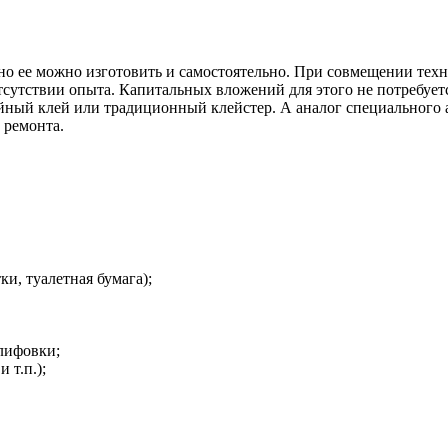
но ее можно изготовить и самостоятельно. При совмещении тех
тствии опыта. Капитальных вложений для этого не потребуется.
ойный клей или традиционный клейстер. А аналог специального а
 ремонта.
и, туалетная бумага);
лифовки;
 т.п.);