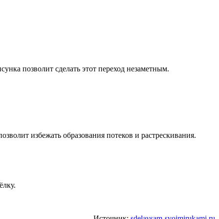
исунка позволит сделать этот переход незаметным.
позволит избежать образования потеков и растрескивания.
ёлку.
Источник:
sdelaysam-svoimirukami.ru