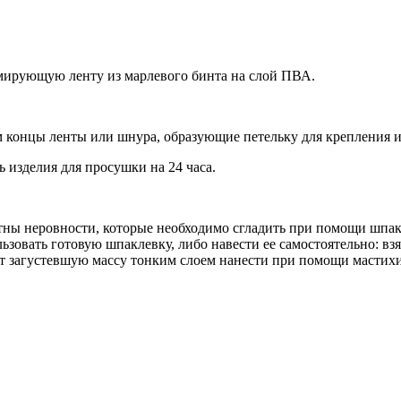
мирующую ленту из марлевого бинта на слой ПВА.
м концы ленты или шнура, образующие петельку для крепления и
 изделия для просушки на 24 часа.
тны неровности, которые необходимо сгладить при помощи шпакл
зовать готовую шпаклевку, либо навести ее самостоятельно: взя
т загустевшую массу тонким слоем нанести при помощи мастихин