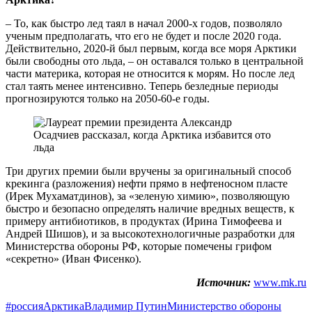
– То, как быстро лед таял в начал 2000-х годов, позволяло
ученым предполагать, что его не будет и после 2020 года.
Действительно, 2020-й был первым, когда все моря Арктики
были свободны ото льда, – он оставался только в центральной
части материка, которая не относится к морям. Но после лед
стал таять менее интенсивно. Теперь безледные периоды
прогнозируются только на 2050-60-е годы.
Три других премии были вручены за оригинальный способ
крекинга (разложения) нефти прямо в нефтеносном пласте
(Ирек Мухаматдинов), за «зеленую химию», позволяющую
быстро и безопасно определять наличие вредных веществ, к
примеру антибиотиков, в продуктах (Ирина Тимофеева и
Андрей Шишов), и за высокотехнологичные разработки для
Министерства обороны РФ, которые помечены грифом
«секретно» (Иван Фисенко).
Источник:
www.mk.ru
#россия
Арктика
Владимир Путин
Министерство обороны