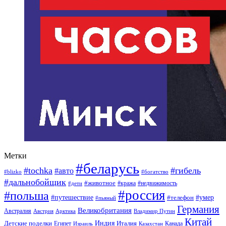
Метки
#беларусь
#tochka
#гибель
#авто
#blizko
#богатство
#дальнобойщик
#животное
#кража
#недвижимость
#дети
#россия
#польша
#путешествие
#умер
#телефон
#пьяный
Германия
Великобритания
Австралия
Австрия
Арктика
Владимир Путин
Китай
Детские поделки
Индия
Египет
Италия
Канада
Израиль
Казахстан