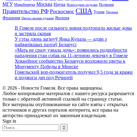
МГУ
Москва
Наука
Полиция
Минобрнауки
Новогодние поделки
США
Правительство РФ
Роскосмос
Турция
Украина
Франция
Япония
Цветы своими руками
В Гомеле после сильного ливня подтопило жилые дома
и застряла скорая
У гэты дзень загінуў Янка Купала — адзін з
найвялікшых паэтаў Беларусі
«Мать не сразу узнала дочь»: появились подробности
нападения стаи собак на 11-летнюю девочку в Гомеле
Хоккейное сообщество Беларуси возложило цветы к
Монументу Победы в Минске
Гомельский вор-поджигатель получил 9,5 года за кражи
и поджоги дач под Речицей
© 2026 - Новости Гомеля. Все права защищены.
Любое копирование материалов с нашего ресурса разрешается
только с обратной активной ссылкой на страницу статьи.
Все материалы опубликованные на сайте взяты с открытых
источников и других порталов интернета, все права на
авторство принадлежат их законным владельцам.
Sign in