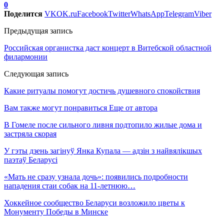
0
Поделится
VK
OK.ru
Facebook
Twitter
WhatsApp
Telegram
Viber
Предыдущая запись
Российская органистка даст концерт в Витебской областной
филармонии
Следующая запись
Какие ритуалы помогут достичь душевного спокойствия
Вам также могут понравиться
Еще от автора
В Гомеле после сильного ливня подтопило жилые дома и
застряла скорая
У гэты дзень загінуў Янка Купала — адзін з найвялікшых
паэтаў Беларусі
«Мать не сразу узнала дочь»: появились подробности
нападения стаи собак на 11-летнюю…
Хоккейное сообщество Беларуси возложило цветы к
Монументу Победы в Минске