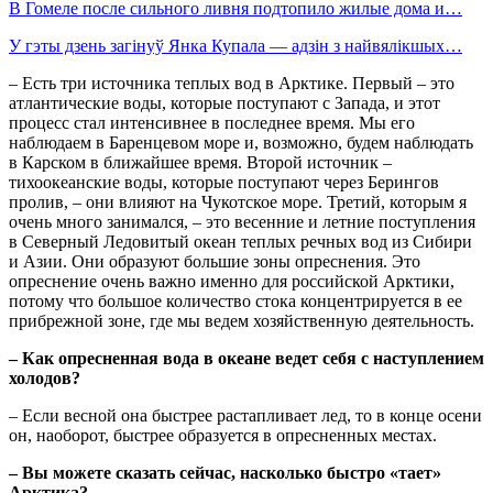
В Гомеле после сильного ливня подтопило жилые дома и…
У гэты дзень загінуў Янка Купала — адзін з найвялікшых…
– Есть три источника теплых вод в Арктике. Первый – это
атлантические воды, которые поступают с Запада, и этот
процесс стал интенсивнее в последнее время. Мы его
наблюдаем в Баренцевом море и, возможно, будем наблюдать
в Карском в ближайшее время. Второй источник –
тихоокеанские воды, которые поступают через Берингов
пролив, – они влияют на Чукотское море. Третий, которым я
очень много занимался, – это весенние и летние поступления
в Северный Ледовитый океан теплых речных вод из Сибири
и Азии. Они образуют большие зоны опреснения. Это
опреснение очень важно именно для российской Арктики,
потому что большое количество стока концентрируется в ее
прибрежной зоне, где мы ведем хозяйственную деятельность.
– Как опресненная вода в океане ведет себя с наступлением
холодов?
– Если весной она быстрее растапливает лед, то в конце осени
он, наоборот, быстрее образуется в опресненных местах.
– Вы можете сказать сейчас, насколько быстро «тает»
Арктика?