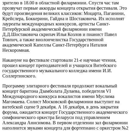
зрителю в 18.00 в областной филармонии. Спустя час там
прозвучат первые аккорды концерта открытия фестиваля. Это
будут произведения великих классиков: Моцарта, Паганини,
Крейслера, Боккерини, Гайдна и Шостаковича. Их исполнят
лауреаты международных конкурсов, артисты Санкт-
Петербурской академической филармонии имени
Д.Д.Шостаковича скрипач Илья Козлов и пианист Павел
Товпич, а также виолончелистка Государственной
академической Капеллы Санкт-Петербурга Наталия
Нескоромная.
Накануне на фестивале стартовали 21-е научные чтения,
прошел концерт преподавателей и учащихся Витебского
государственного музыкального колледжа имени И.И.
Соллертинского.
Программу элитарного фестиваля продолжит вокальный
концерт баритона Дзамболата Дулаева, победителя VI
Международного конкурса вокалистов имени Муслима
Магомаева. Солист Московской филармонии выступит на
витебской сцене 9 декабря. А 16 декабря, в день закрытия
форума, ожидается концерт Государственного академического
симфонического оркестра Беларуси под управлением
Александра Анисимова. В первом отделении зал филармонии
наполнится звуками концерта для фортепиано с оркестром №2