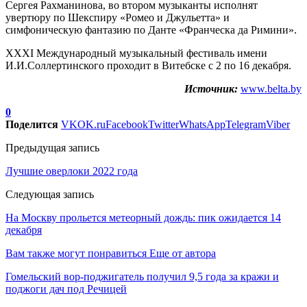
Сергея Рахманинова, во втором музыканты исполнят
увертюру по Шекспиру «Ромео и Джульетта» и
симфоническую фантазию по Данте «Франческа да Римини».
XXXI Международный музыкальный фестиваль имени
И.И.Соллертинского проходит в Витебске с 2 по 16 декабря.
Источник:
www.belta.by
0
Поделится
VK
OK.ru
Facebook
Twitter
WhatsApp
Telegram
Viber
Предыдущая запись
Лучшие оверлоки 2022 года
Следующая запись
На Москву прольется метеорный дождь: пик ожидается 14
декабря
Вам также могут понравиться
Еще от автора
Гомельский вор-поджигатель получил 9,5 года за кражи и
поджоги дач под Речицей