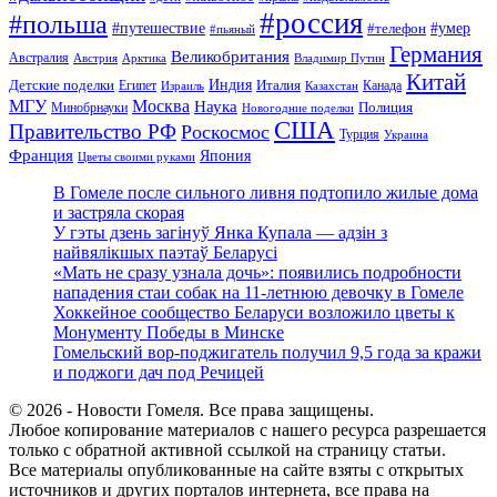
#россия
#польша
#путешествие
#умер
#телефон
#пьяный
Германия
Великобритания
Австралия
Австрия
Арктика
Владимир Путин
Китай
Детские поделки
Индия
Египет
Италия
Канада
Израиль
Казахстан
МГУ
Москва
Наука
Полиция
Минобрнауки
Новогодние поделки
США
Правительство РФ
Роскосмос
Турция
Украина
Франция
Япония
Цветы своими руками
В Гомеле после сильного ливня подтопило жилые дома
и застряла скорая
У гэты дзень загінуў Янка Купала — адзін з
найвялікшых паэтаў Беларусі
«Мать не сразу узнала дочь»: появились подробности
нападения стаи собак на 11-летнюю девочку в Гомеле
Хоккейное сообщество Беларуси возложило цветы к
Монументу Победы в Минске
Гомельский вор-поджигатель получил 9,5 года за кражи
и поджоги дач под Речицей
© 2026 - Новости Гомеля. Все права защищены.
Любое копирование материалов с нашего ресурса разрешается
только с обратной активной ссылкой на страницу статьи.
Все материалы опубликованные на сайте взяты с открытых
источников и других порталов интернета, все права на