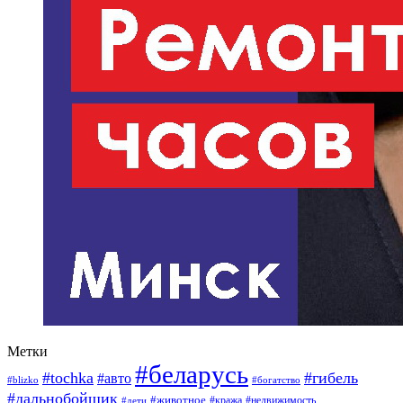
Метки
#беларусь
#tochka
#гибель
#авто
#blizko
#богатство
#дальнобойщик
#животное
#кража
#недвижимость
#дети