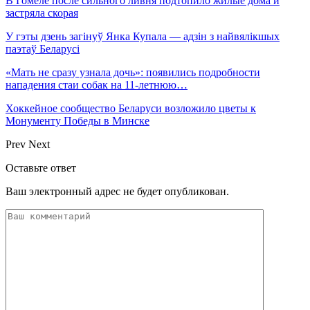
В Гомеле после сильного ливня подтопило жилые дома и
застряла скорая
У гэты дзень загінуў Янка Купала — адзін з найвялікшых
паэтаў Беларусі
«Мать не сразу узнала дочь»: появились подробности
нападения стаи собак на 11-летнюю…
Хоккейное сообщество Беларуси возложило цветы к
Монументу Победы в Минске
Prev
Next
Оставьте ответ
Ваш электронный адрес не будет опубликован.