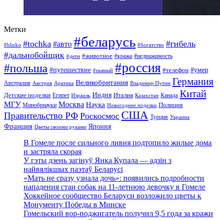
Метки
#беларусь
#tochka
#гибель
#авто
#blizko
#богатство
#дальнобойщик
#животное
#кража
#недвижимость
#дети
#россия
#польша
#путешествие
#умер
#телефон
#пьяный
Германия
Великобритания
Австралия
Австрия
Арктика
Владимир Путин
Китай
Детские поделки
Индия
Египет
Италия
Канада
Израиль
Казахстан
МГУ
Москва
Наука
Полиция
Минобрнауки
Новогодние поделки
США
Правительство РФ
Роскосмос
Турция
Украина
Франция
Япония
Цветы своими руками
В Гомеле после сильного ливня подтопило жилые дома
и застряла скорая
У гэты дзень загінуў Янка Купала — адзін з
найвялікшых паэтаў Беларусі
«Мать не сразу узнала дочь»: появились подробности
нападения стаи собак на 11-летнюю девочку в Гомеле
Хоккейное сообщество Беларуси возложило цветы к
Монументу Победы в Минске
Гомельский вор-поджигатель получил 9,5 года за кражи