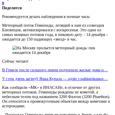
0
Поделится
Рекомендуется делать наблюдения в ночные часы
Метеорный поток Геминиды, летящий к нам из созвездия
Близнецов, активизировался с воскресенья. Это один из
самых мощных потоков года, в пиковую дату – 14 декабря –
ожидается до 150 падающих «звезд» в час.
Сейчас читают
В Гомеле после сильного ливня подтопило жилые дома и…
У гэты дзень загінуў Янка Купала — адзін з найвялікшых…
Как сообщили «МК» в ИНАСАНе, в отличие от других
метеорных потоков, Геминиды рождены не кометой, а
небесным телом под названием 3200 Фаэтон (3200 Phaethon).
Он относится к промежуточным объектам между кометами и
астероидами.
Поскольку Геминиды летят не навстречу к Земле, а как бы