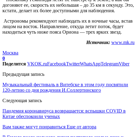
догоняют ее, скорость их небольшая – до 35 км в секунду. Это,
кстати, делает их более доступными для наблюдения.
Астрономы рекомендуют наблюдать их в ночные часы, встав
лицом на восток. Направление, откуда летит поток, будет
находиться чуть ниже пояса Ориона — трех ярких звезд.
Источник:
www.mk.ru
Москва
0
Поделится
VK
OK.ru
Facebook
Twitter
WhatsApp
Telegram
Viber
Предыдущая запись
Музыкальный фестиваль в Витебске в этом году посвятили
120-летию со дня рождения И.Соллертинского
Следующая запись
Пандемия коронавируса возвращается: вспышки COVID в
Китае обеспокоили ученых
Вам также могут понравиться
Еще от автора