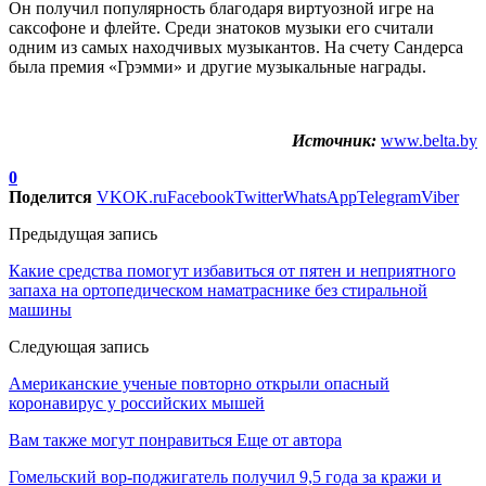
Он получил популярность благодаря виртуозной игре на
саксофоне и флейте. Среди знатоков музыки его считали
одним из самых находчивых музыкантов. На счету Сандерса
была премия «Грэмми» и другие музыкальные награды.
Источник:
www.belta.by
0
Поделится
VK
OK.ru
Facebook
Twitter
WhatsApp
Telegram
Viber
Предыдущая запись
Какие средства помогут избавиться от пятен и неприятного
запаха на ортопедическом наматраснике без стиральной
машины
Следующая запись
Американские ученые повторно открыли опасный
коронавирус у российских мышей
Вам также могут понравиться
Еще от автора
Гомельский вор-поджигатель получил 9,5 года за кражи и