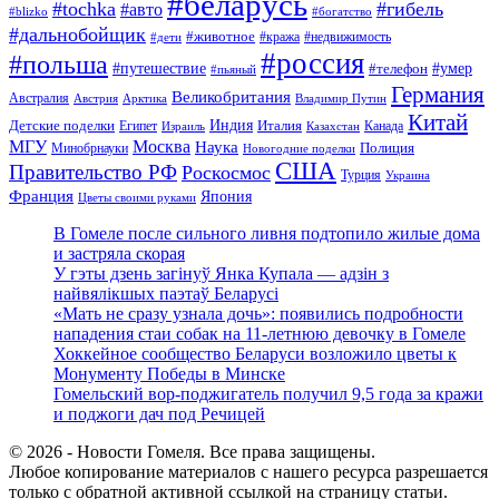
#беларусь
#tochka
#гибель
#авто
#blizko
#богатство
#дальнобойщик
#животное
#кража
#недвижимость
#дети
#россия
#польша
#путешествие
#умер
#телефон
#пьяный
Германия
Великобритания
Австралия
Австрия
Арктика
Владимир Путин
Китай
Детские поделки
Индия
Египет
Италия
Канада
Израиль
Казахстан
МГУ
Москва
Наука
Полиция
Минобрнауки
Новогодние поделки
США
Правительство РФ
Роскосмос
Турция
Украина
Франция
Япония
Цветы своими руками
В Гомеле после сильного ливня подтопило жилые дома
и застряла скорая
У гэты дзень загінуў Янка Купала — адзін з
найвялікшых паэтаў Беларусі
«Мать не сразу узнала дочь»: появились подробности
нападения стаи собак на 11-летнюю девочку в Гомеле
Хоккейное сообщество Беларуси возложило цветы к
Монументу Победы в Минске
Гомельский вор-поджигатель получил 9,5 года за кражи
и поджоги дач под Речицей
© 2026 - Новости Гомеля. Все права защищены.
Любое копирование материалов с нашего ресурса разрешается
только с обратной активной ссылкой на страницу статьи.