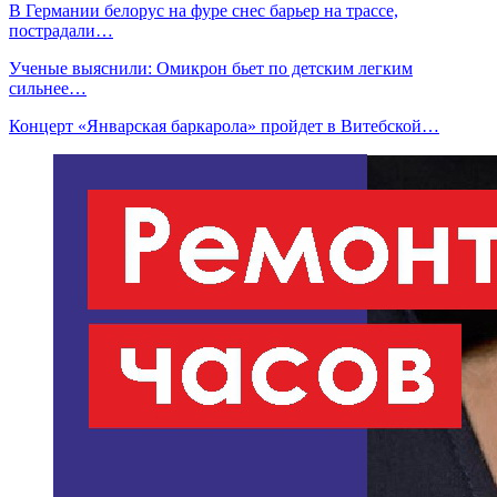
В Германии белорус на фуре снес барьер на трассе,
пострадали…
Ученые выяснили: Омикрон бьет по детским легким
сильнее…
Концерт «Январская баркарола» пройдет в Витебской…