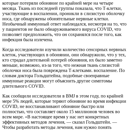
которые потеряли обоняние по крайней мере на четыре
месяца. Ткань из последней группы показала, что Т-клетки,
участвующие в воспалении, проникли в слизистую оболочку
носа, где обнаружены обонятельные нервные клетки.
Необычный иммунный ответ наблюдался, несмотря на то, что
у пациентов не было обнаруживаемого вируса COVID, что
позволяет предположить, что он сохранялся после того, как
инфекция была излечена.
Когда исследователи изучили количество сенсорных нервных
клеток, участвующих в обонянии, они обнаружили, что у тех,
кто страдал длительной потерей обоняния, их было заметно
меньше, возможно, из-за того, что нежная ткань слизистой
оболочки носа была повреждена Т-клетками. воспаление. По
словам доктора Гольдштейна, подобные своенравные
иммунные реакции могут объяснить другие симптомы
длительного COVID.
Как сообщили исследователи в BMJ в этом году, по крайней
мере 5% людей, которые теряют обоняние во время инфекции
COVID, не восстанавливают обоняние быстро или
полностью, что составляет около 15 миллионов человек во
всем мире. «В настоящее время у нас нет конкретных
эффективных методов лечения, — сказал Гольдштейн. —
Чтобы разработать методы лечения, нам нужно понять