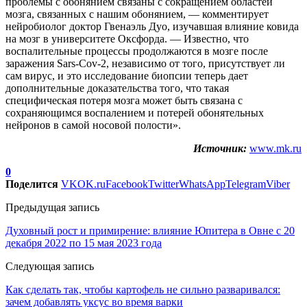
проблемы с обонянием связаны с сокращением областей
мозга, связанных с нашим обонянием, — комментирует
нейробиолог доктор Гвенаэль Дуо, изучавшая влияние ковида
на мозг в университете Оксфорда. — Известно, что
воспалительные процессы продолжаются в мозге после
заражения Sars-Cov-2, независимо от того, присутствует ли
сам вирус, и это исследование биопсии теперь дает
дополнительные доказательства того, что такая
специфическая потеря мозга может быть связана с
сохраняющимся воспалением и потерей обонятельных
нейронов в самой носовой полости».
Источник:
www.mk.ru
0
Поделится
VK
OK.ru
Facebook
Twitter
WhatsApp
Telegram
Viber
Предыдущая запись
Духовный рост и примирение: влияние Юпитера в Овне с 20
декабря 2022 по 15 мая 2023 года
Следующая запись
Как сделать так, чтобы картофель не сильно разваривался:
зачем добавлять уксус во время варки