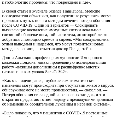
патобиологию проблемы: что повреждено и где».
В своей статье в журнале Science Translational Medicine
исследователи объясняют, как полученные результаты могут
проложить путь к новым методам лечения потери обоняния
после COVID-19. Один из вариантов — блокировать
вызывающие воспаление иммунные клетки локально в
слизистой оболочке носа, той части тела, до которой легко
добраться с помощью кремов и спреев. «Мы воодушевлены
этими выводами и надеемся, что могут появиться новые
методы лечения», — отметил доктор Гольдштейн.
Дэнни Альтманн, профессор иммунологии Имперского
колледжа Лондона, назвал проделанную исследователями
работу «важным дополнением к расшифровке многих
патологических уловок Sars-CoV-2».
«Как мы видели ранее, глубокие симптоматические
изменения могут происходить при отсутствии живого вируса,
обнаруживаемого на месте происшествия, — сказал он. —
Потеря обоняния стала одной из ключевых загадок, и эти
открытия предлагают ответ, наряду с предыдущими данными
об изменениях обонятельной луковицы в нервной системе».
«Было показано, что у пациентов с COVID-19 постоянные