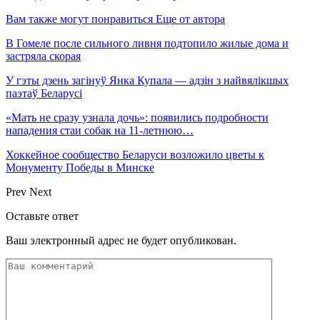
Вам также могут понравиться
Еще от автора
В Гомеле после сильного ливня подтопило жилые дома и
застряла скорая
У гэты дзень загінуў Янка Купала — адзін з найвялікшых
паэтаў Беларусі
«Мать не сразу узнала дочь»: появились подробности
нападения стаи собак на 11-летнюю…
Хоккейное сообщество Беларуси возложило цветы к
Монументу Победы в Минске
Prev
Next
Оставьте ответ
Ваш электронный адрес не будет опубликован.