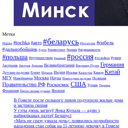
Метки
#беларусь
#tochka
#гибель
#авто
#blizko
#богатство
#дальнобойщик
#животное
#кража
#недвижимость
#дети
#россия
#польша
#путешествие
#умер
#телефон
#пьяный
Германия
Великобритания
Австралия
Австрия
Арктика
Владимир Путин
Китай
Детские поделки
Индия
Египет
Италия
Канада
Израиль
Казахстан
МГУ
Москва
Наука
Полиция
Минобрнауки
Новогодние поделки
США
Правительство РФ
Роскосмос
Турция
Украина
Франция
Япония
Цветы своими руками
В Гомеле после сильного ливня подтопило жилые дома
и застряла скорая
У гэты дзень загінуў Янка Купала — адзін з
найвялікшых паэтаў Беларусі
«Мать не сразу узнала дочь»: появились подробности
нападения стаи собак на 11-летнюю девочку в Гомеле