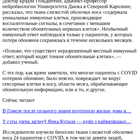
Доктор Брэдли Гольдштейн, адъюнкт-профессор
нейробиологии Университета Дьюка в Северной Каролине,
рассказал, что ткань слизистой оболочки носа «содержала
уникальные иммунные клетки, производящие
воспалительные сигналы, в сочетании с меньшим
количеством обонятельных нервных клеток». Необычный
иммунный ответ наблюдался только у пациентов, у которых
потеря обоняния сохранялась в течение нескольких месяцев.
«Похоже, что существует неразрешенный местный иммунный
ответ, который видят тонкие обонятельные клетки», —
добавил ученый.
С тех пор, как врачи заметили, что многие пациенты с COVID
потеряли обоняние, было неясно, повреждает ли вирус
сенсорные клетки в носу, области мозга, обрабатывающие
обонятельную информацию, или и то, и другое.
Сейчас читают
В Гомеле после сильного ливня подтопило жилые дома и…
У гэты дзень загінуў Янка Купала — адзін з найвялікшых…
Исследователи изучили биопсию ткани слизистой оболочки
носа 24 пациентов с COVID, в том числе девяти людей,