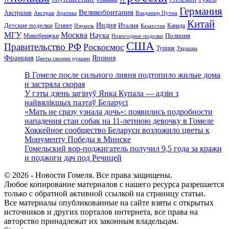
Германия
Великобритания
Австралия
Австрия
Арктика
Владимир Путин
Китай
Детские поделки
Индия
Египет
Италия
Канада
Израиль
Казахстан
МГУ
Москва
Наука
Полиция
Минобрнауки
Новогодние поделки
США
Правительство РФ
Роскосмос
Турция
Украина
Франция
Япония
Цветы своими руками
В Гомеле после сильного ливня подтопило жилые дома
и застряла скорая
У гэты дзень загінуў Янка Купала — адзін з
найвялікшых паэтаў Беларусі
«Мать не сразу узнала дочь»: появились подробности
нападения стаи собак на 11-летнюю девочку в Гомеле
Хоккейное сообщество Беларуси возложило цветы к
Монументу Победы в Минске
Гомельский вор-поджигатель получил 9,5 года за кражи
и поджоги дач под Речицей
© 2026 - Новости Гомеля. Все права защищены.
Любое копирование материалов с нашего ресурса разрешается
только с обратной активной ссылкой на страницу статьи.
Все материалы опубликованные на сайте взяты с открытых
источников и других порталов интернета, все права на
авторство принадлежат их законным владельцам.