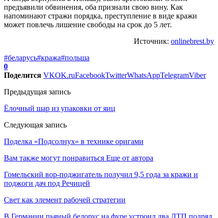
предъявили обвинения, оба признали свою вину. Как
напоминают стражи порядка, преступление в виде кражи
может повлечь лишение свободы на срок до 5 лет.
Источник:
onlinebrest.by
#беларусь
#кража
#польша
0
Поделится
VK
OK.ru
Facebook
Twitter
WhatsApp
Telegram
Viber
Предыдущая запись
Ёлочный шар из упаковки от яиц
Следующая запись
Поделка «Подсолнух» в технике оригами
Вам также могут понравиться
Еще от автора
Гомельский вор-поджигатель получил 9,5 года за кражи и
поджоги дач под Речицей
Свет как элемент рабочей стратегии
В Германии пьяный белорус на фуре устроил два ДТП подряд