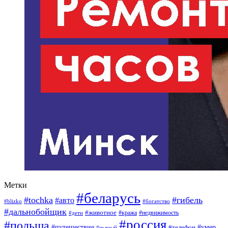
Метки
#беларусь
#tochka
#гибель
#авто
#blizko
#богатство
#дальнобойщик
#животное
#кража
#недвижимость
#дети
#россия
#польша
#путешествие
#умер
#телефон
#пьяный