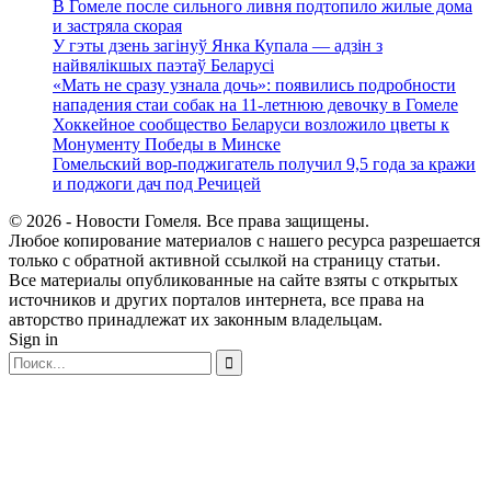
В Гомеле после сильного ливня подтопило жилые дома
и застряла скорая
У гэты дзень загінуў Янка Купала — адзін з
найвялікшых паэтаў Беларусі
«Мать не сразу узнала дочь»: появились подробности
нападения стаи собак на 11-летнюю девочку в Гомеле
Хоккейное сообщество Беларуси возложило цветы к
Монументу Победы в Минске
Гомельский вор-поджигатель получил 9,5 года за кражи
и поджоги дач под Речицей
© 2026 - Новости Гомеля. Все права защищены.
Любое копирование материалов с нашего ресурса разрешается
только с обратной активной ссылкой на страницу статьи.
Все материалы опубликованные на сайте взяты с открытых
источников и других порталов интернета, все права на
авторство принадлежат их законным владельцам.
Sign in