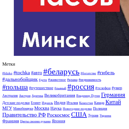
Метки
#беларусь
#tochka
#гибель
#авто
#blizko
#богатство
#дальнобойщик
#животное
#кража
#недвижимость
#дети
#россия
#польша
#путешествие
#умер
#телефон
#пьяный
Германия
Великобритания
Австралия
Австрия
Арктика
Владимир Путин
Китай
Детские поделки
Индия
Египет
Италия
Канада
Израиль
Казахстан
МГУ
Москва
Наука
Полиция
Минобрнауки
Новогодние поделки
США
Правительство РФ
Роскосмос
Турция
Украина
Франция
Япония
Цветы своими руками