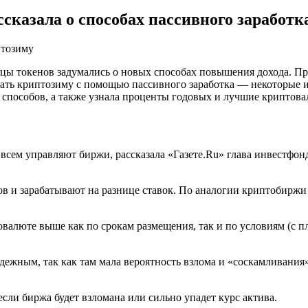
ассказала о способах пассивного заработ
льцы токенов задумались о новых способах повышения дохода. П
ать криптозиму с помощью пассивного заработка — некоторые и
 способов, а также узнала проценты годовых и лучшие криптова
ь всем управляют биржи, рассказала «Газете.Ru» глава инвестфо
ов и зарабатывают на разнице ставок. По аналогии криптобиржи
овалюте выше как по срокам размещения, так и по условиям (с 
ежным, так как там мала вероятность взлома и «соскамливания»
если биржа будет взломана или сильно упадет курс актива.