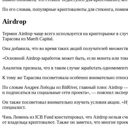
По его словам, популярные криптовалюты для стекинга, помимо
Airdrop
Термин Airdrop чаще всего используется на крипторынке в случа
Тарасова из Maerli Capital.
Она добавила, что во время таких акций получателей множеств
«Основной Airdrop-заработок может быть, если монета или токе
Аналитик признала, что в таком случае заработать одномоментн
К тому же Тарасова посоветовала особенно внимательно относи
По словам Андрея Лободы из BitRiver, главный плюс Airdrop —
и подписаться на социальные сети проекта», — пояснил экспер
Он также посоветовал внимательно изучить условия акции. «Ну
специалист.
Чэнь Лиминь из ICB Fund констатировал, что Airdrop нельзя с
от владельца криптовалют. Также он заметил, что многие прое