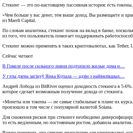
Стекинг — это по-настоящему пассивная история: есть токены,
«Чем больше у вас денег, тем выше доход. Вы размещаете и хр
из Maerli Capital.
По словам аналитика, стекинг похож на вклад в банке, поскол
из того, что пользователь помогает поддерживать работоспосо
Стекинг можно применять в таких криптовалютах, как Tether, 
Сейчас читают
В Гомеле после сильного ливня подтопило жилые дома и…
У гэты дзень загінуў Янка Купала — адзін з найвялікшых…
Андрей Лобода из BitRiver оценил доходность стекинга в 5-6%.
которое сделает возможным получение дохода от стекинга.
«Монеты или токены — не самые стабильные в плане их курса. 
произошло в том числе с популярной валютой Solana.
Для снижения рисков при стекинге необходимо диверсифицирова
то есть медленным, но постоянным ростом, добавила аналитик.
Важно понимать, что стекинг недоступен для криптовалют, ко