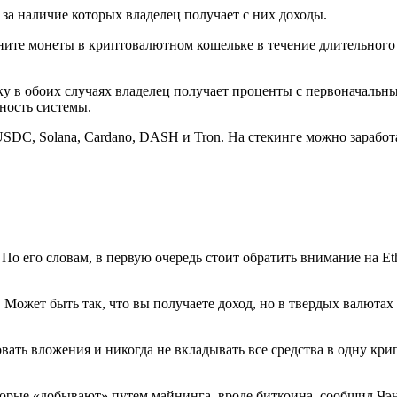
 за наличие которых владелец получает с них доходы.
аните монеты в криптовалютном кошельке в течение длительного
ьку в обоих случаях владелец получает проценты с первоначаль
бность системы.
USDC, Solana, Cardano, DASH и Tron. На стекинге можно зарабо
 По его словам, в первую очередь стоит обратить внимание на Et
Может быть так, что вы получаете доход, но в твердых валютах 
ть вложения и никогда не вкладывать все средства в одну крип
торые «добывают» путем майнинга, вроде биткоина, сообщил Чэ