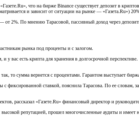
Газете.Ru», что на бирже Binance существует депозит в криптов
атривается и зависит от ситуации на рынке — «Газета.Ru») 20%
 — от 2%. По мнению Тарасовой, пассивный доход через депозит
астникам рынка под проценты и с залогом.
м, и у вас есть крипта для хранения в долгосрочной перспектив
 так, то сумма вернется с процентами. Гарантом выступает биржа
 с фиксированной ставкой, пояснила Тарасова. По ее словам, з
ектов, рассказал «Газете.Ru» финансовый директор и руководит
ды высокой репутацией, прошел многочисленные аудиты и имеет н