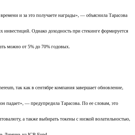
 времени и за это получаете награды», — объяснила Тарасова
ных инвестиций. Однако доходность при стекинге формируется
тать можно от 5% до 70% годовых.
hereum, так как в сентябре компания завершает обновление,
он падает», — предупредила Тарасова. По ее словам, это
товалюту, а также выбирать токены с низкой волатильностью,
нь Лиминь из ICB Fund.