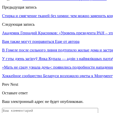
Предыдущая запись
Стирка и смягчение тканей без химии: чем можно заменить ко
Следующая запись
Академик Геннадий Красников: «Уровень президента РАН – эт
Вам также могут понравиться
Еще от автора
В Гомеле после сильного ливня подтопило жилые дома и застря
У гэты дзень загінуў Янка Купала — адзін з найвялікшых паэта
«Мать не сразу узнала дочь»: появились подробности нападен
Хоккейное сообщество Беларуси возложило цветы к Монумен
Prev
Next
Оставьте ответ
Ваш электронный адрес не будет опубликован.