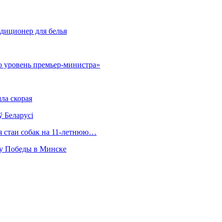
ндиционер для белья
о уровень премьер-министра»
ла скорая
ў Беларусі
ия стаи собак на 11-летнюю…
ту Победы в Минске