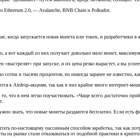
 Ethereum 2.0, — Avalanche, BNB Chain и Polkadot.
е, когда запускается новая монета или токен, и разработчики в 
о, а вот каждый из них получает довольно мало монет, максимум
н «выстрелят» при запуске, и их цена резко вырастет, а вы успе
о сотни и тысячи процентов, но никогда заранее не известно, к
тся к Airdrop-акциям, так как в них крайне много интернет-мош
 то, что в нем легко поучаствовать. «Чаще всего достаточно п
т.
жно знать, что новые монеты раздаются бесплатно. Если есть ф
читать по-настоящему пассивным способом заработка, так как пот
кты на рынке стали отказываться от подобной практики в крипто