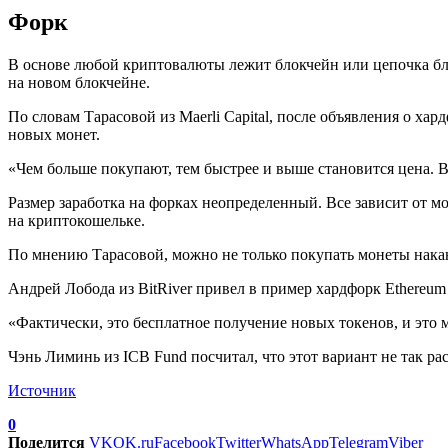
Форк
В основе любой криптовалюты лежит блокчейн или цепочка бло
на новом блокчейне.
По словам Тарасовой из Maerli Capital, после объявления о ха
новых монет.
«Чем больше покупают, тем быстрее и выше становится цена. 
Размер заработка на форках неопределенный. Все зависит от мо
на криптокошельке.
По мнению Тарасовой, можно не только покупать монеты накану
Андрей Лобода из BitRiver привел в пример хардфорк Ethereum в
«Фактически, это бесплатное получение новых токенов, и это 
Чэнь Лиминь из ICB Fund посчитал, что этот вариант не так р
Источник
0
Поделится
VK
OK.ru
Facebook
Twitter
WhatsApp
Telegram
Viber