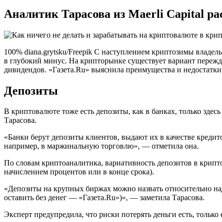
Аналитик Тарасова из Maerli Capital р
100% diana.grytsku/Freepik С наступлением криптозимы владе
в глубокий минус. На крипторынке существует вариант пережд
дивидендов. «Газета.Ru» выяснила преимущества и недостатки
Депозиты
В криптовалюте тоже есть депозиты, как в банках, только здес
Тарасова.
«Банки берут депозиты клиентов, выдают их в качестве кредит
например, в маржинальную торговлю», — отметила она.
По словам криптоаналитика, вариативность депозитов в крипт
начислением процентов или в конце срока).
«Депозиты на крупных биржах можно назвать относительно над
оставить без денег — «Газета.Ru»)», — заметила Тарасова.
Эксперт предупредила, что риски потерять деньги есть, только 