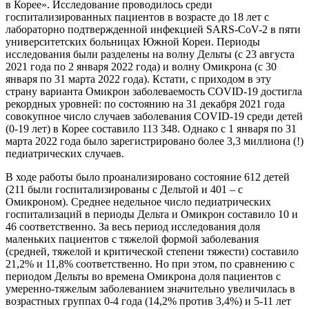
в Корее». Исследование проводилось среди
госпитализированных пациентов в возрасте до 18 лет с
лабораторно подтвержденной инфекцией SARS-CoV-2 в пяти
университетских больницах Южной Кореи. Периоды
исследования были разделены на волну Дельты (с 23 августа
2021 года по 2 января 2022 года) и волну Омикрона (с 30
января по 31 марта 2022 года). Кстати, с приходом в эту
страну варианта Омикрон заболеваемость COVID-19 достигла
рекордных уровней: по состоянию на 31 декабря 2021 года
совокупное число случаев заболевания COVID-19 среди детей
(0-19 лет) в Корее составило 113 348. Однако с 1 января по 31
марта 2022 года было зарегистрировано более 3,3 миллиона (!)
педиатрических случаев.
В ходе работы было проанализировано состояние 612 детей
(211 были госпитализированы с Дельтой и 401 – с
Омикроном). Среднее недельное число педиатрических
госпитализаций в периоды Дельта и Омикрон составило 10 и
46 соответственно. За весь период исследования доля
маленьких пациентов с тяжелой формой заболевания
(средней, тяжелой и критической степени тяжести) составило
21,2% и 11,8% соответственно. Но при этом, по сравнению с
периодом Дельты во времена Омикрона доля пациентов с
умеренно-тяжелым заболеванием значительно увеличилась в
возрастных группах 0-4 года (14,2% против 3,4%) и 5-11 лет