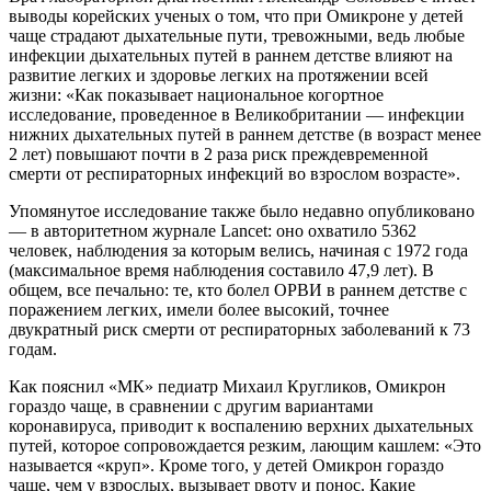
выводы корейских ученых о том, что при Омикроне у детей
чаще страдают дыхательные пути, тревожными, ведь любые
инфекции дыхательных путей в раннем детстве влияют на
развитие легких и здоровье легких на протяжении всей
жизни: «Как показывает национальное когортное
исследование, проведенное в Великобритании — инфекции
нижних дыхательных путей в раннем детстве (в возраст менее
2 лет) повышают почти в 2 раза риск преждевременной
смерти от респираторных инфекций во взрослом возрасте».
Упомянутое исследование также было недавно опубликовано
— в авторитетном журнале Lancet: оно охватило 5362
человек, наблюдения за которым велись, начиная с 1972 года
(максимальное время наблюдения составило 47,9 лет). В
общем, все печально: те, кто болел ОРВИ в раннем детстве с
поражением легких, имели более высокий, точнее
двукратный риск смерти от респираторных заболеваний к 73
годам.
Как пояснил «МК» педиатр Михаил Кругликов, Омикрон
гораздо чаще, в сравнении с другим вариантами
коронавируса, приводит к воспалению верхних дыхательных
путей, которое сопровождается резким, лающим кашлем: «Это
называется «круп». Кроме того, у детей Омикрон гораздо
чаще, чем у взрослых, вызывает рвоту и понос. Какие