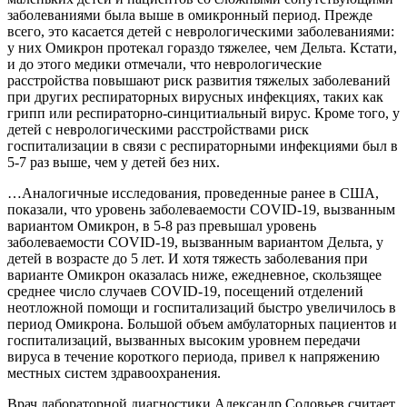
заболеваниями была выше в омикронный период. Прежде
всего, это касается детей с неврологическими заболеваниями:
у них Омикрон протекал гораздо тяжелее, чем Дельта. Кстати,
и до этого медики отмечали, что неврологические
расстройства повышают риск развития тяжелых заболеваний
при других респираторных вирусных инфекциях, таких как
грипп или респираторно-синцитиальный вирус. Кроме того, у
детей с неврологическими расстройствами риск
госпитализации в связи с респираторными инфекциями был в
5-7 раз выше, чем у детей без них.
…Аналогичные исследования, проведенные ранее в США,
показали, что уровень заболеваемости COVID-19, вызванным
вариантом Омикрон, в 5-8 раз превышал уровень
заболеваемости COVID-19, вызванным вариантом Дельта, у
детей в возрасте до 5 лет. И хотя тяжесть заболевания при
варианте Омикрон оказалась ниже, ежедневное, скользящее
среднее число случаев COVID-19, посещений отделений
неотложной помощи и госпитализаций быстро увеличилось в
период Омикрона. Большой объем амбулаторных пациентов и
госпитализаций, вызванных высоким уровнем передачи
вируса в течение короткого периода, привел к напряжению
местных систем здравоохранения.
Врач лабораторной диагностики Александр Соловьев считает