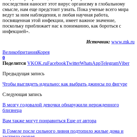
последствия наносит этот вирус организму в глобальному
смысле, нам еще предстоит узнать. Пока ученые всего мира
ведут за ним наблюдения, и любая научная работа,
посвященная этой инфекции, имеет важное значение,
поскольку приближает нас к пониманию, как бороться с
инфекцией».
Источник:
www.mk.ru
Великобритания
Корея
0
Поделится
VK
OK.ru
Facebook
Twitter
WhatsApp
Telegram
Viber
Предыдущая запись
Чтобы выглядеть идеально: как выбрать джинсы по фигуре
Следующая запись
В мозгу годовалой девочки обнаружили нерожденного
близнеца
Вам также могут понравиться
Еще от автора
В Гомеле после сильного ливня подтопило жилые дома и
застряла скорая