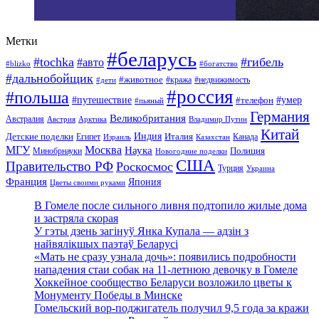
Метки
#беларусь
#tochka
#гибель
#авто
#blizko
#богатство
#дальнобойщик
#животное
#кража
#недвижимость
#дети
#россия
#польша
#путешествие
#умер
#телефон
#пьяный
Германия
Великобритания
Австралия
Австрия
Арктика
Владимир Путин
Китай
Детские поделки
Индия
Египет
Италия
Канада
Израиль
Казахстан
МГУ
Москва
Наука
Полиция
Минобрнауки
Новогодние поделки
США
Правительство РФ
Роскосмос
Турция
Украина
Франция
Япония
Цветы своими руками
В Гомеле после сильного ливня подтопило жилые дома
и застряла скорая
У гэты дзень загінуў Янка Купала — адзін з
найвялікшых паэтаў Беларусі
«Мать не сразу узнала дочь»: появились подробности
нападения стаи собак на 11-летнюю девочку в Гомеле
Хоккейное сообщество Беларуси возложило цветы к
Монументу Победы в Минске
Гомельский вор-поджигатель получил 9,5 года за кражи