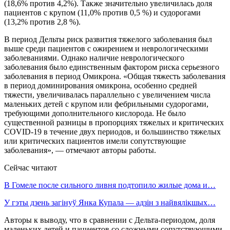
(18,6% против 4,2%). Также значительно увеличилась доля
пациентов с крупом (11,0% против 0,5 %) и судорогами
(13,2% против 2,8 %).
В период Дельты риск развития тяжелого заболевания был
выше среди пациентов с ожирением и неврологическими
заболеваниями. Однако наличие неврологического
заболевания было единственным фактором риска серьезного
заболевания в период Омикрона. «Общая тяжесть заболевания
в период доминирования омикрона, особенно средней
тяжести, увеличивалась параллельно с увеличением числа
маленьких детей с крупом или фебрильными судорогами,
требующими дополнительного кислорода. Не было
существенной разницы в пропорциях тяжелых и критических
COVID-19 в течение двух периодов, и большинство тяжелых
или критических пациентов имели сопутствующие
заболевания», — отмечают авторы работы.
Сейчас читают
В Гомеле после сильного ливня подтопило жилые дома и…
У гэты дзень загінуў Янка Купала — адзін з найвялікшых…
Авторы к выводу, что в сравнении с Дельта-периодом, доля
маленьких детей и пациентов со сложными сопутствующими