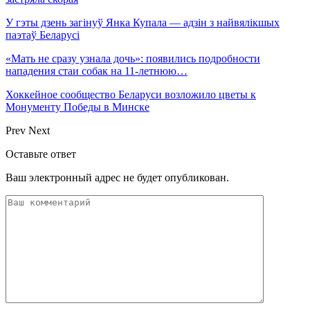
У гэты дзень загінуў Янка Купала — адзін з найвялікшых
паэтаў Беларусі
«Мать не сразу узнала дочь»: появились подробности
нападения стаи собак на 11-летнюю…
Хоккейное сообщество Беларуси возложило цветы к
Монументу Победы в Минске
Prev
Next
Оставьте ответ
Ваш электронный адрес не будет опубликован.